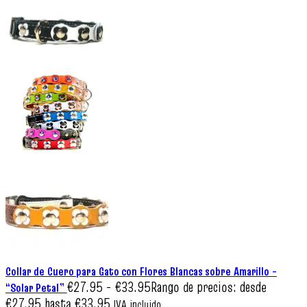
Collar de Cuero para Gato con Flores Blancas sobre Amarillo –
€
27.95
-
€
33.95
Rango de precios: desde
“Solar Petal”
€27.95 hasta €33.95
IVA incluido