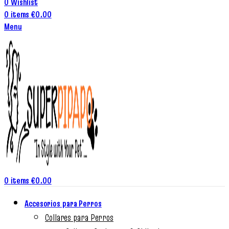
0
Wishlist
0
items
€
0.00
Menu
0
items
€
0.00
Accesorios para Perros
Collares para Perros