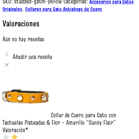
SKU:
studded-gatm-yellow
Categorías:
Accesorios para Gatos
,
Originales
Collares para Gato Antiahogo de Cuero
Valoraciones
Aún no hay reseñas
Añadir una reseña
Collar de Cuero para Gato con
Tachuelas Plateadas & Flor – Amarillo “Sunny Flair”
Valoración
*