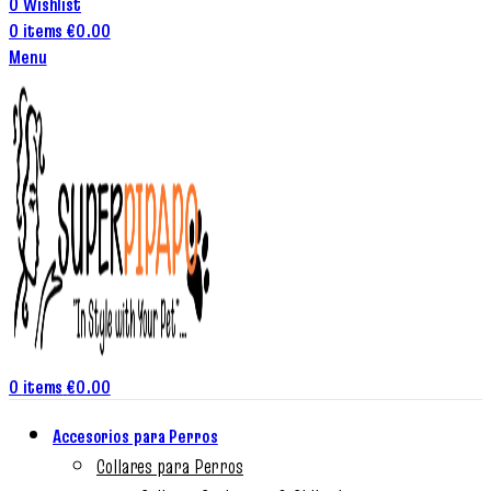
0
Wishlist
0
items
€
0.00
Menu
0
items
€
0.00
Accesorios para Perros
Collares para Perros