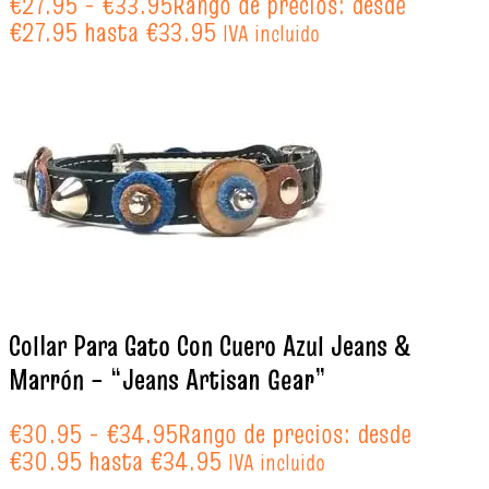
€
27.95
-
€
33.95
Rango de precios: desde
€27.95 hasta €33.95
IVA incluido
Collar Para Gato Con Cuero Azul Jeans &
Marrón – “Jeans Artisan Gear”
€
30.95
-
€
34.95
Rango de precios: desde
€30.95 hasta €34.95
IVA incluido