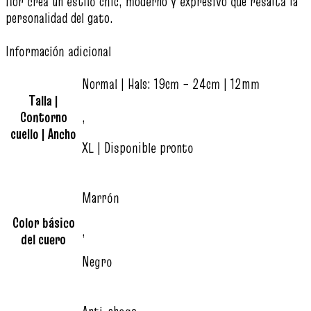
flor crea un estilo chic, moderno y expresivo que resalta la
personalidad del gato.
Información adicional
Normal | Hals: 19cm – 24cm | 12mm
Talla |
Contorno
,
cuello | Ancho
XL | Disponible pronto
Marrón
Color básico
,
del cuero
Negro