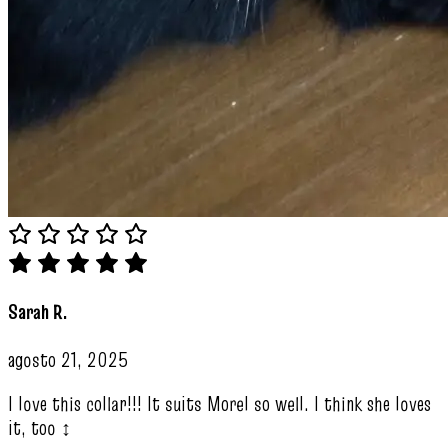
Sarah R.
agosto 21, 2025
I love this collar!!! It suits Morel so well. I think she loves
it, too ‍↕️