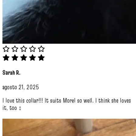
Sarah R.
agosto 21, 2025
I love this collar!!! It suits Morel so well. I think she loves
it, too ‍↕️