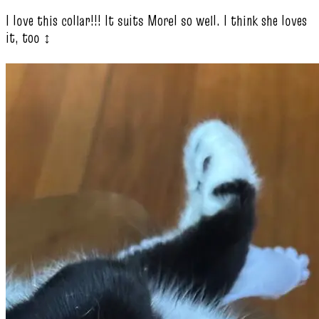
I love this collar!!! It suits Morel so well. I think she loves
it, too ‍↕️