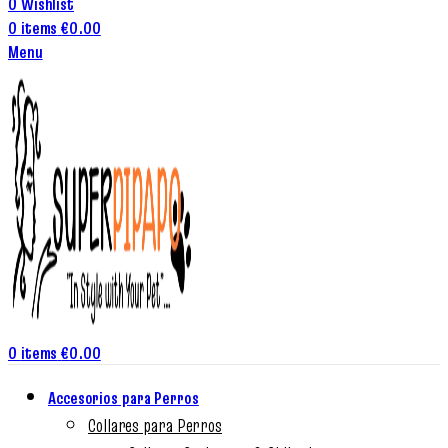
0
Wishlist
0
items
€
0.00
Menu
0
items
€
0.00
Accesorios para Perros
Collares para Perros