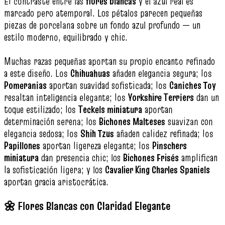
El contraste entre las
flores blancas
y el azul real es
marcado pero atemporal. Los pétalos parecen pequeñas
piezas de porcelana sobre un fondo azul profundo — un
estilo moderno, equilibrado y chic.
Muchas razas pequeñas aportan su propio encanto refinado
a este diseño. Los
Chihuahuas
añaden elegancia segura; los
Pomeranias
aportan suavidad sofisticada; los
Caniches Toy
resaltan inteligencia elegante; los
Yorkshire Terriers
dan un
toque estilizado; los
Teckels miniatura
aportan
determinación serena; los
Bichones Malteses
suavizan con
elegancia sedosa; los
Shih Tzus
añaden calidez refinada; los
Papillones
aportan ligereza elegante; los
Pinschers
miniatura
dan presencia chic; los
Bichones Frisés
amplifican
la sofisticación ligera; y los
Cavalier King Charles Spaniels
aportan gracia aristocrática.
🌼 Flores Blancas con Claridad Elegante