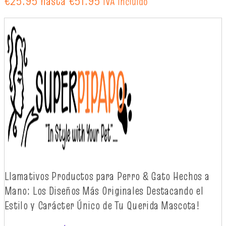
€25.95 hasta €51.95
IVA incluido
Llamativos
Productos
para Perro & Gato
Hechos
a
Mano: Los
Diseños
Más
Originales
Destacando
el
Estilo y
Carácter
Único
de Tu Querida Mascota!