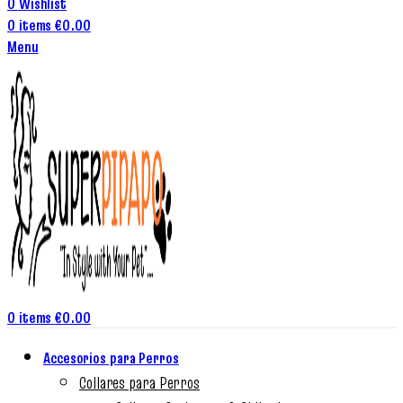
0
Wishlist
0
items
€
0.00
Menu
0
items
€
0.00
Accesorios para Perros
Collares para Perros