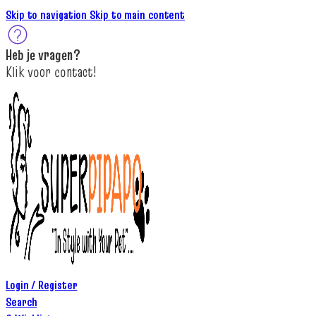
Skip to navigation
Skip to main content
Heb je
vragen
?
K
lik
voor contact
!
Login / Register
Search