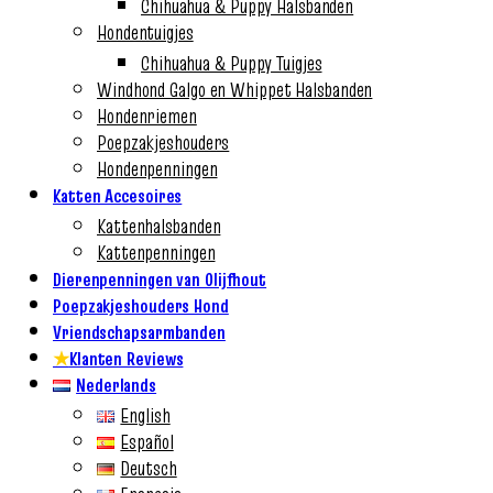
Chihuahua & Puppy Halsbanden
Hondentuigjes
Chihuahua & Puppy Tuigjes
Windhond Galgo en Whippet Halsbanden
Hondenriemen
Poepzakjeshouders
Hondenpenningen
Katten Accesoires
Kattenhalsbanden
Kattenpenningen
Dierenpenningen van Olijfhout
Poepzakjeshouders Hond
Vriendschapsarmbanden
★
Klanten Reviews
Nederlands
English
Español
Deutsch