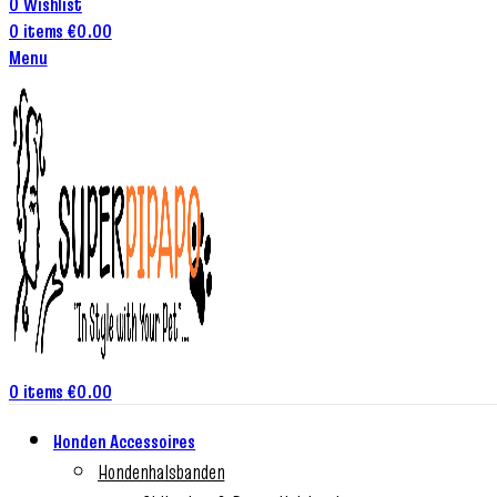
0
Wishlist
0
items
€
0.00
Menu
0
items
€
0.00
Honden Accessoires
Hondenhalsbanden