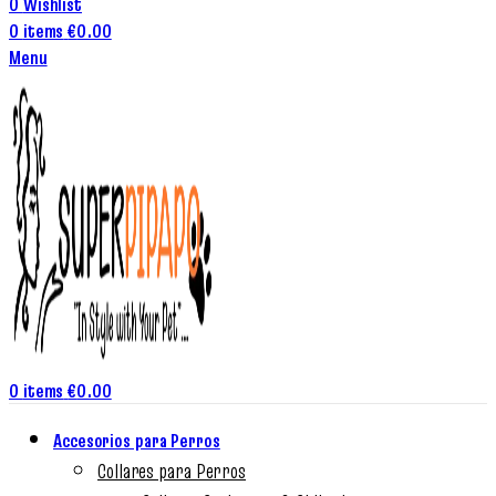
0
Wishlist
0
items
€
0.00
Menu
0
items
€
0.00
Accesorios para Perros
Collares para Perros