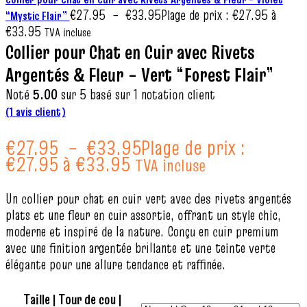
€
27.95
–
€
33.95
Plage de prix : €27.95 à
“Mystic Flair”
€33.95
TVA incluse
Collier pour Chat en Cuir avec Rivets
Argentés & Fleur – Vert “Forest Flair”
Noté
5.00
sur 5 basé sur
1
notation client
(
1
avis client)
€
27.95
–
€
33.95
Plage de prix :
€27.95 à €33.95
TVA incluse
Un collier pour chat en cuir vert avec des rivets argentés
plats et une fleur en cuir assortie, offrant un style chic,
moderne et inspiré de la nature. Conçu en cuir premium
avec une finition argentée brillante et une teinte verte
élégante pour une allure tendance et raffinée.
Taille | Tour de cou |