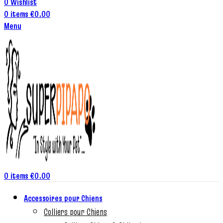
0
Wishlist
0
items
€
0.00
Menu
0
items
€
0.00
Accessoires pour Chiens
Colliers pour Chiens