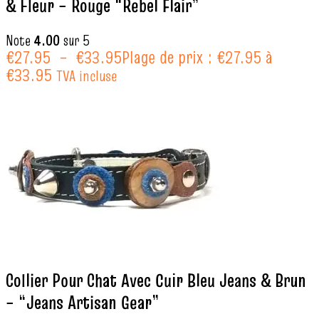
& Fleur – Rouge “Rebel Flair”
Note
4.00
sur 5
€
27.95
–
€
33.95
Plage de prix : €27.95 à
€33.95
TVA incluse
Collier Pour Chat Avec Cuir Bleu Jeans & Brun
– “Jeans Artisan Gear”