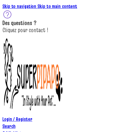
Skip to navigation
Skip to main content
Des
questions ?
C
lique
z
pour
contact
!
Login / Register
Search