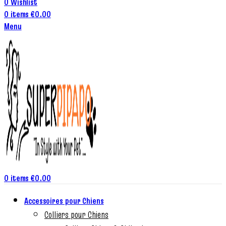
0
Wishlist
0
items
€
0.00
Menu
0
items
€
0.00
Accessoires pour Chiens
Colliers pour Chiens