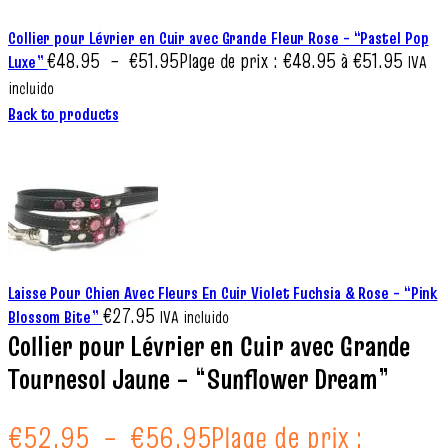
Collier pour Lévrier en Cuir avec Grande Fleur Rose – “Pastel Pop
€
48.95
–
€
51.95
Plage de prix : €48.95 à €51.95
Luxe”
IVA
incluido
Back to products
Laisse Pour Chien Avec Fleurs En Cuir Violet Fuchsia & Rose – “Pink
€
27.95
Blossom Bite”
IVA incluido
Collier pour Lévrier en Cuir avec Grande
Tournesol Jaune – “Sunflower Dream”
€
52.95
–
€
56.95
Plage de prix :