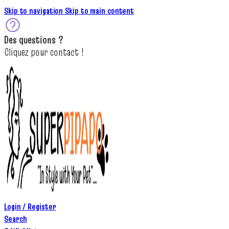
Skip to navigation
Skip to main content
Des
questions ?
C
lique
z
pour
contact
!
Login / Register
Search