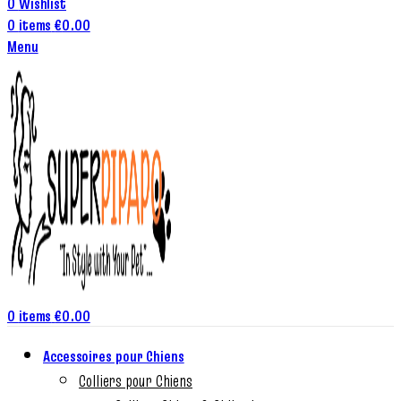
0
Wishlist
0
items
€
0.00
Menu
0
items
€
0.00
Accessoires pour Chiens
Colliers pour Chiens