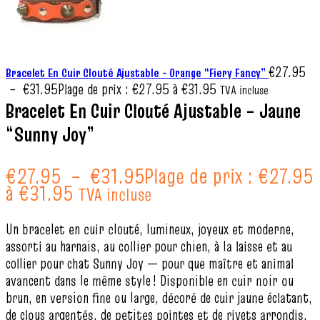
€
27.95
Bracelet En Cuir Clouté Ajustable – Orange “Fiery Fancy”
–
€
31.95
Plage de prix : €27.95 à €31.95
TVA incluse
Bracelet En Cuir Clouté Ajustable – Jaune
“Sunny Joy”
€
27.95
–
€
31.95
Plage de prix : €27.95
à €31.95
TVA incluse
Un bracelet en cuir clouté, lumineux, joyeux et moderne,
assorti au harnais, au collier pour chien, à la laisse et au
collier pour chat Sunny Joy — pour que maître et animal
avancent dans le même style ! Disponible en cuir noir ou
brun, en version fine ou large, décoré de cuir jaune éclatant,
de clous argentés, de petites pointes et de rivets arrondis.