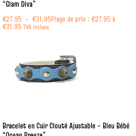
“Glam Diva”
€
27.95
–
€
31.95
Plage de prix : €27.95 à
€31.95
TVA incluse
Bracelet en Cuir Clouté Ajustable – Bleu Bébé
“Ocean Breeze”