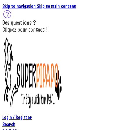
Skip to navigation
Skip to main content
Des
questions ?
C
lique
z
pour
contact
!
Login / Register
Search