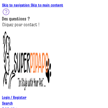
Skip to navigation
Skip to main content
Des
questions ?
C
lique
z
pour
contact
!
Login / Register
Search