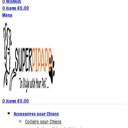
0
Wishlist
0
items
€
0.00
Menu
0
items
€
0.00
Accessoires pour Chiens
Colliers pour Chiens