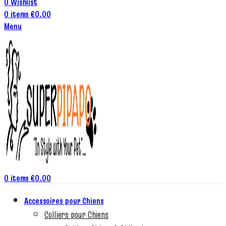
0
Wishlist
0
items
€
0.00
Menu
0
items
€
0.00
Accessoires pour Chiens
Colliers pour Chiens