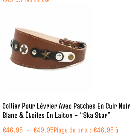
Collier Pour Lévrier Avec Patches En Cuir Noir
Blanc & Étoiles En Laiton – “Ska Star”
€
46.95
–
€
49.95
Plage de prix : €46.95 à