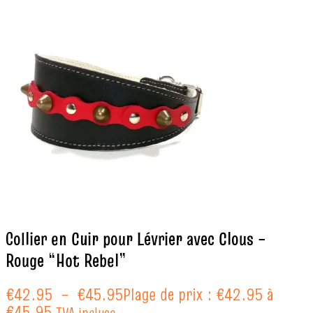
Collier en Cuir pour Lévrier avec Clous –
Rouge “Hot Rebel”
€
42.95
–
€
45.95
Plage de prix : €42.95 à
€45.95
TVA incluse