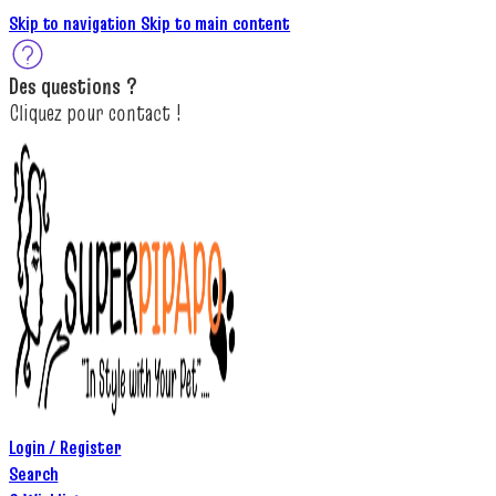
Skip to navigation
Skip to main content
Des
questions ?
C
lique
z
pour
contact
!
Login / Register
Search