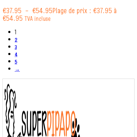
€
37.95
–
€
54.95
Plage de prix : €37.95 à
€54.95
TVA incluse
1
2
3
4
5
→