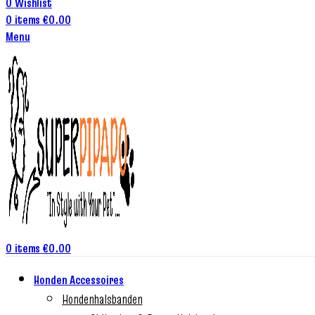
0
Wishlist
0
items
€
0.00
Menu
0
items
€
0.00
Honden Accessoires
Hondenhalsbanden