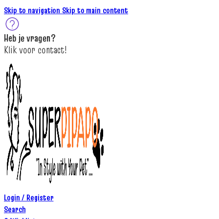
Skip to navigation
Skip to main content
Heb je
vragen
?
K
lik
voor contact
!
Login / Register
Search