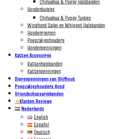
Chihuahua & Puppy Halsbanden
Hondentuigjes
Chihuahua & Puppy Tuigjes
Windhond Galgo en Whippet Halsbanden
Hondenriemen
Poepzakjeshouders
Hondenpenningen
Katten Accesoires
Kattenhalsbanden
Kattenpenningen
Dierenpenningen van Olijfhout
Poepzakjeshouders Hond
Vriendschapsarmbanden
★
Klanten Reviews
Nederlands
English
Español
Deutsch