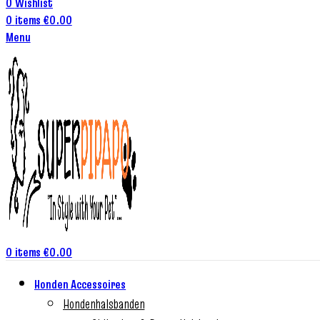
0
Wishlist
0
items
€
0.00
Menu
0
items
€
0.00
Honden Accessoires
Hondenhalsbanden