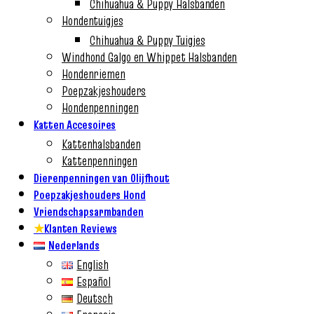
Chihuahua & Puppy Halsbanden
Hondentuigjes
Chihuahua & Puppy Tuigjes
Windhond Galgo en Whippet Halsbanden
Hondenriemen
Poepzakjeshouders
Hondenpenningen
Katten Accesoires
Kattenhalsbanden
Kattenpenningen
Dierenpenningen van Olijfhout
Poepzakjeshouders Hond
Vriendschapsarmbanden
★
Klanten Reviews
Nederlands
English
Español
Deutsch