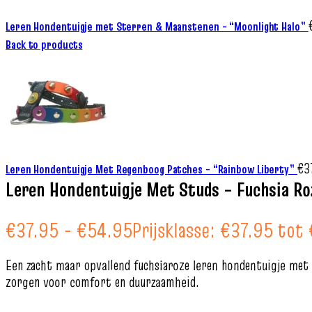
Leren Hondentuigje met Sterren & Maanstenen – “Moonlight Halo”
Back to products
€
3
Leren Hondentuigje Met Regenboog Patches – “Rainbow Liberty”
Leren Hondentuigje Met Studs – Fuchsia Ro
€
37.95
-
€
54.95
Prijsklasse: €37.95 tot
Een zacht maar opvallend fuchsiaroze leren hondentuigje met 
zorgen voor comfort en duurzaamheid.