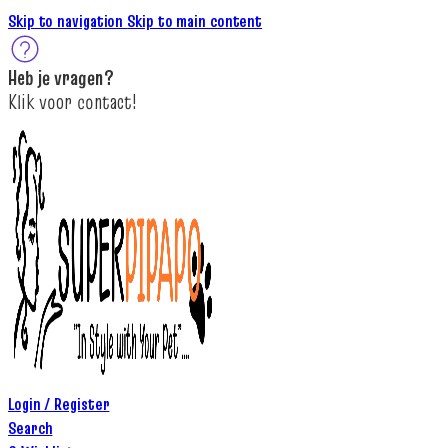
Skip to navigation
Skip to main content
Heb je
vragen
?
K
lik
voor contact
!
Login / Register
Search