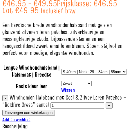
€
46.95
-
€
49.95
Prijsklasse: €46.95
tot €49.95
Inclusief btw
Een heroïsche brede windhondenhalsband met gele en
glanzend zilveren leren patches, zilverkleurige en
messingkleurige studs, bijpassende stenen en een
handgeschilderd zwart emaille embleem. Stoer, stijlvol en
perfect voor moedige, elegante windhonden.
Lengte Windhondhalsband |
Halsmaat | Breedte
Basis kleur leer
Wissen
Windhonden Halsband met Geel & Zilver Leren Patches –
“Boldfire Crest” aantal
Toevoegen aan winkelwagen
Add to wishlist
Beschrijving