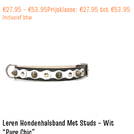
€
27.95
-
€
53.95
Prijsklasse: €27.95 tot €53.95
Inclusief btw
Leren Hondenhalsband Met Studs – Wit
“Pure Chic”