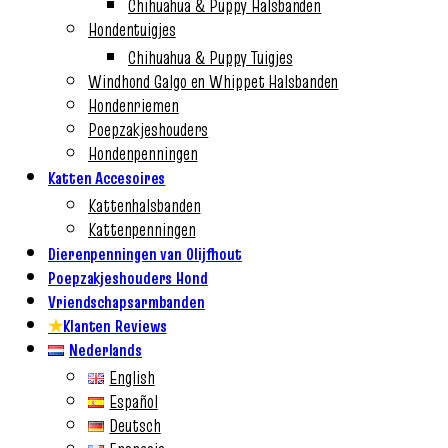
Chihuahua & Puppy Halsbanden
Hondentuigjes
Chihuahua & Puppy Tuigjes
Windhond Galgo en Whippet Halsbanden
Hondenriemen
Poepzakjeshouders
Hondenpenningen
Katten Accesoires
Kattenhalsbanden
Kattenpenningen
Dierenpenningen van Olijfhout
Poepzakjeshouders Hond
Vriendschapsarmbanden
★
Klanten Reviews
Nederlands
English
Español
Deutsch