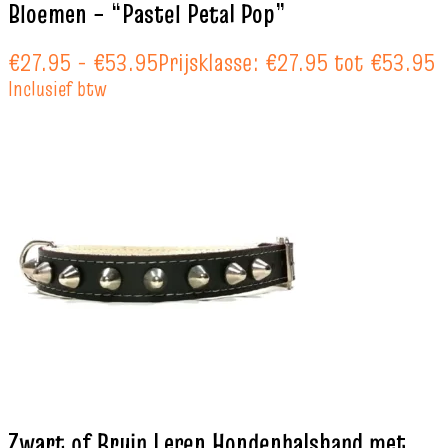
Bloemen – “Pastel Petal Pop”
€
27.95
-
€
53.95
Prijsklasse: €27.95 tot €53.95
Inclusief btw
Zwart of Bruin Leren Hondenhalsband met