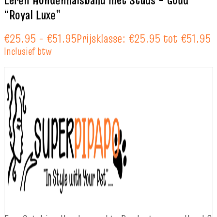
“Royal Luxe”
€
25.95
-
€
51.95
Prijsklasse: €25.95 tot €51.95
Inclusief btw