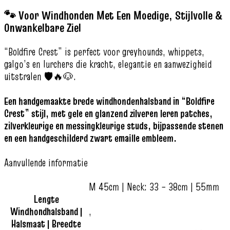
🐾 Voor Windhonden Met Een Moedige, Stijlvolle &
Onwankelbare Ziel
“Boldfire Crest” is perfect voor greyhounds, whippets,
galgo’s en lurchers die kracht, elegantie en aanwezigheid
uitstralen 🛡️🔥🐶.
Een handgemaakte brede windhondenhalsband in “Boldfire
Crest” stijl, met gele en glanzend zilveren leren patches,
zilverkleurige en messingkleurige studs, bijpassende stenen
en een handgeschilderd zwart emaille embleem.
Aanvullende informatie
M 45cm | Neck: 33 – 38cm | 55mm
Lengte
Windhondhalsband |
,
Halsmaat | Breedte