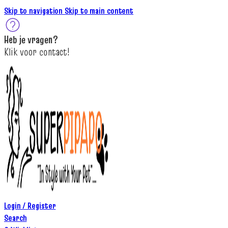
Skip to navigation
Skip to main content
Heb je
vragen
?
K
lik
voor contact
!
Login / Register
Search