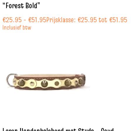
“Forest Bold”
€
25.95
-
€
51.95
Prijsklasse: €25.95 tot €51.95
Inclusief btw
Leren Hondenhalsband met Studs – Goud