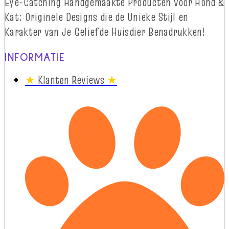
Eye-
Catching
Handgemaakte Producten voor Hond &
Kat: Originele Designs die
d
e Unieke Stijl en
Karakter van Je Geliefde Huisdier Benadrukken!
INFORMATIE
★
Klanten Reviews
★