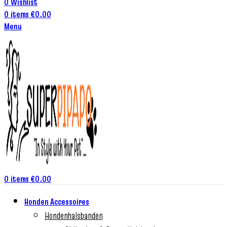
0
Wishlist
0
items
€
0.00
Menu
0
items
€
0.00
Honden Accessoires
Hondenhalsbanden