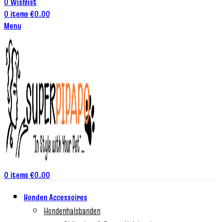
0
Wishlist
0
items
€
0.00
Menu
0
items
€
0.00
Honden Accessoires
Hondenhalsbanden