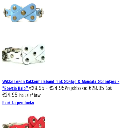
Witte Leren Kattenhalsband met Strikje & Mandala‑Steentjes –
€
28.95
-
€
34.95
Prijsklasse: €28.95 tot
“Bowtie Halo”
€34.95
Inclusief btw
Back to products