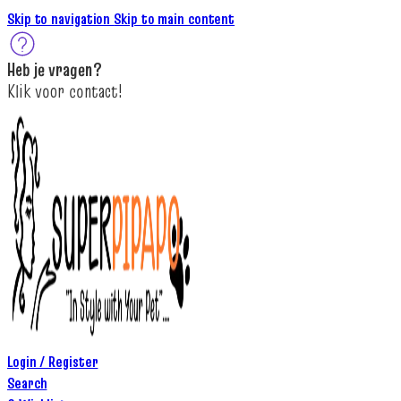
Skip to navigation
Skip to main content
Heb je
vragen
?
K
lik
voor contact
!
Login / Register
Search