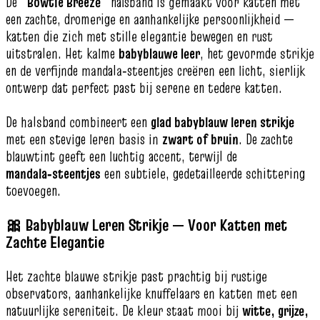
De
“Bowtie Breeze”
halsband is gemaakt voor katten met
een zachte, dromerige en aanhankelijke persoonlijkheid —
katten die zich met stille elegantie bewegen en rust
uitstralen. Het kalme
babyblauwe leer
, het gevormde strikje
en de verfijnde mandala‑steentjes creëren een licht, sierlijk
ontwerp dat perfect past bij serene en tedere katten.
De halsband combineert een
glad babyblauw leren strikje
met een stevige leren basis in
zwart of bruin
. De zachte
blauwtint geeft een luchtig accent, terwijl de
mandala‑steentjes
een subtiele, gedetailleerde schittering
toevoegen.
🎀 Babyblauw Leren Strikje — Voor Katten met
Zachte Elegantie
Het zachte blauwe strikje past prachtig bij rustige
observators, aanhankelijke knuffelaars en katten met een
natuurlijke sereniteit. De kleur staat mooi bij
witte, grijze,