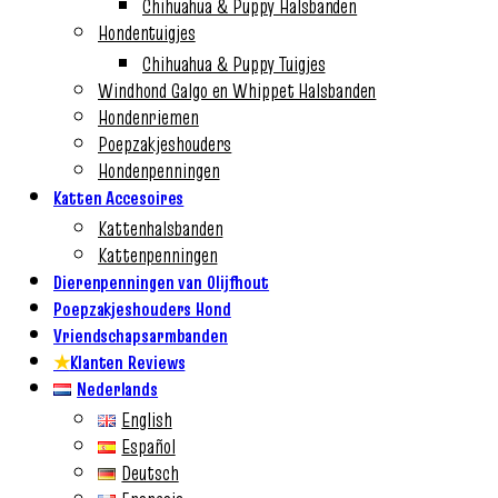
Chihuahua & Puppy Halsbanden
Hondentuigjes
Chihuahua & Puppy Tuigjes
Windhond Galgo en Whippet Halsbanden
Hondenriemen
Poepzakjeshouders
Hondenpenningen
Katten Accesoires
Kattenhalsbanden
Kattenpenningen
Dierenpenningen van Olijfhout
Poepzakjeshouders Hond
Vriendschapsarmbanden
★
Klanten Reviews
Nederlands
English
Español
Deutsch