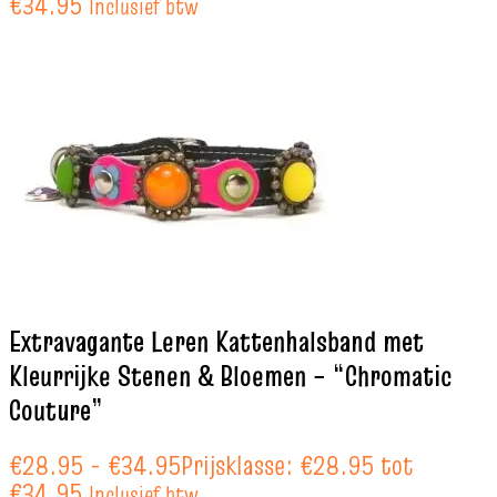
€34.95
Inclusief btw
Extravagante Leren Kattenhalsband met
Kleurrijke Stenen & Bloemen – “Chromatic
Couture”
€
28.95
-
€
34.95
Prijsklasse: €28.95 tot
€34.95
Inclusief btw