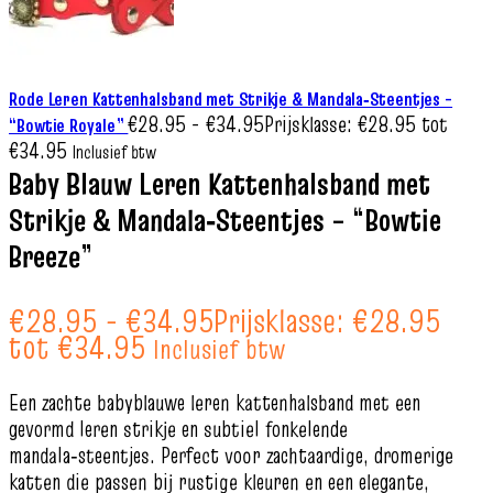
Rode Leren Kattenhalsband met Strikje & Mandala‑Steentjes –
€
28.95
-
€
34.95
Prijsklasse: €28.95 tot
“Bowtie Royale”
€34.95
Inclusief btw
Baby Blauw Leren Kattenhalsband met
Strikje & Mandala‑Steentjes – “Bowtie
Breeze”
€
28.95
-
€
34.95
Prijsklasse: €28.95
tot €34.95
Inclusief btw
Een zachte babyblauwe leren kattenhalsband met een
gevormd leren strikje en subtiel fonkelende
mandala‑steentjes. Perfect voor zachtaardige, dromerige
katten die passen bij rustige kleuren en een elegante,