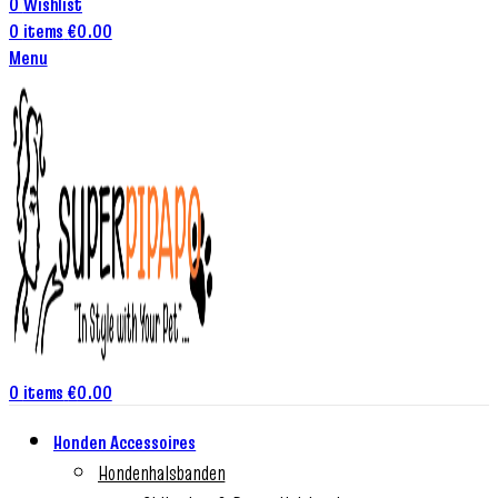
0
Wishlist
0
items
€
0.00
Menu
0
items
€
0.00
Honden Accessoires
Hondenhalsbanden