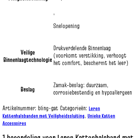
,
Snelopening
Drukverdelende Binnenlaag
Veilige
(voorkomt verstikking, verhoogt
Binnenlaagtechnologie
het comfort, beschermt het leer)
Zamak‑beslag: duurzaam,
Beslag
corrosiebestendig en hypoallergeen
Artikelnummer:
bling-gat
Categorieën:
Leren
,
Kattenhalsbanden met Veiligheidssluiting
Unieke Katten
Accessoires
1 beoordeling voor
Leren Kattenhalsband met