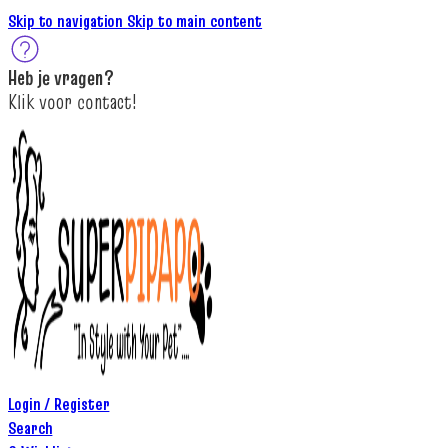
Skip to navigation
Skip to main content
Heb je
vragen
?
K
lik
voor contact
!
Login / Register
Search