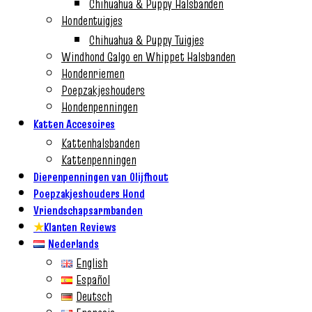
Chihuahua & Puppy Halsbanden
Hondentuigjes
Chihuahua & Puppy Tuigjes
Windhond Galgo en Whippet Halsbanden
Hondenriemen
Poepzakjeshouders
Hondenpenningen
Katten Accesoires
Kattenhalsbanden
Kattenpenningen
Dierenpenningen van Olijfhout
Poepzakjeshouders Hond
Vriendschapsarmbanden
★
Klanten Reviews
Nederlands
English
Español
Deutsch