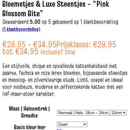
Bloemetjes & Luxe Steentjes – “Pink
Blossom Bite”
Gewaardeerd
5.00
op 5 gebaseerd op
1
klantbeoordeling
(
1
klantbeoordeling)
€
28.95
-
€
34.95
Prijsklasse: €28.95
tot €34.95
Inclusief btw
Een stijlvolle, chique en opvallende kattenhalsband met
paarse, fuchsia en roze leren bloemen, bijpassende steentjes
en messing‑ en zilverkleurige studs. Licht, soepel en ideaal
voor modieuze, moderne en zelfverzekerde katten met een
lief‑maar‑stoer karakter.
Maat | Halsomtrek |
Breedte
Basis kleur leer