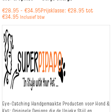
€
28.95
-
€
34.95
Prijsklasse: €28.95 tot
€34.95
Inclusief btw
Eye-
Catching
Handgemaakte Producten voor Hond &
Kat: Originele Designs die
d
e Unieke Stijl en