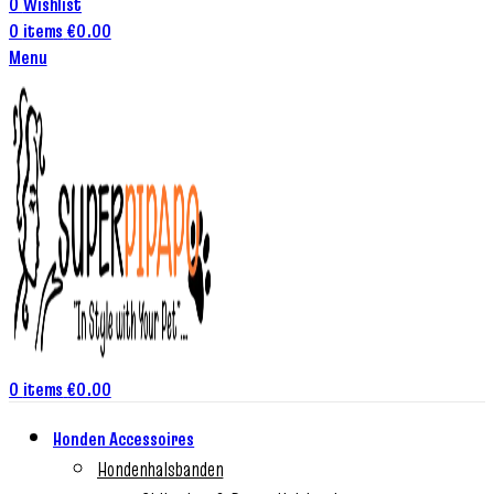
0
Wishlist
0
items
€
0.00
Menu
0
items
€
0.00
Honden Accessoires
Hondenhalsbanden