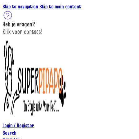
Skip to navigation
Skip to main content
Heb je
vragen
?
K
lik
voor contact
!
Login / Register
Search