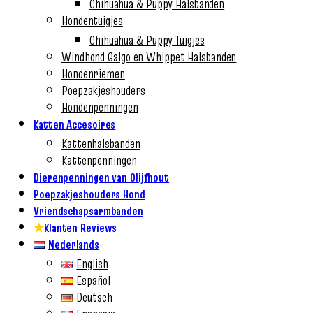
Chihuahua & Puppy Halsbanden
Hondentuigjes
Chihuahua & Puppy Tuigjes
Windhond Galgo en Whippet Halsbanden
Hondenriemen
Poepzakjeshouders
Hondenpenningen
Katten Accesoires
Kattenhalsbanden
Kattenpenningen
Dierenpenningen van Olijfhout
Poepzakjeshouders Hond
Vriendschapsarmbanden
★
Klanten Reviews
Nederlands
English
Español
Deutsch