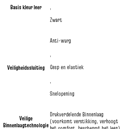
Basis kleur leer
,
Zwart
Anti-wurg
,
Gesp en elastiek
Veiligheidssluiting
,
Snelopening
Drukverdelende Binnenlaag
Veilige
(voorkomt verstikking, verhoogt
Binnenlaagtechnologie
het comfort, beschermt het leer)