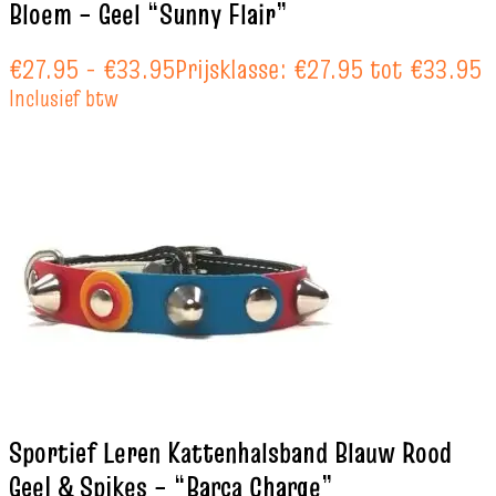
Bloem – Geel “Sunny Flair”
€
27.95
-
€
33.95
Prijsklasse: €27.95 tot €33.95
Inclusief btw
Sportief Leren Kattenhalsband Blauw Rood
Geel & Spikes – “Barça Charge”