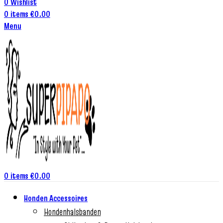
0
Wishlist
0
items
€
0.00
Menu
0
items
€
0.00
Honden Accessoires
Hondenhalsbanden