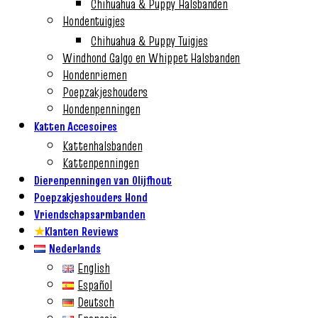
Chihuahua & Puppy Halsbanden
Hondentuigjes
Chihuahua & Puppy Tuigjes
Windhond Galgo en Whippet Halsbanden
Hondenriemen
Poepzakjeshouders
Hondenpenningen
Katten Accesoires
Kattenhalsbanden
Kattenpenningen
Dierenpenningen van Olijfhout
Poepzakjeshouders Hond
Vriendschapsarmbanden
★
Klanten Reviews
Nederlands
English
Español
Deutsch