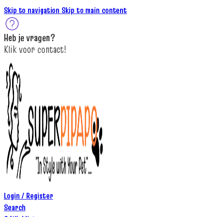
Skip to navigation
Skip to main content
Heb je
vragen
?
K
lik
voor contact
!
Login / Register
Search