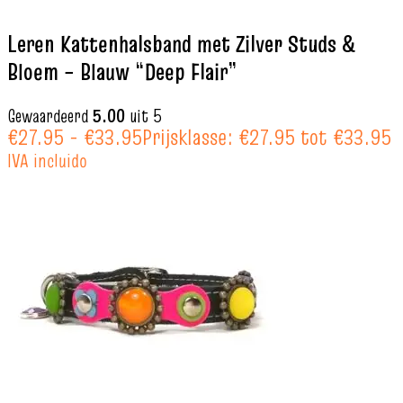
Leren Kattenhalsband met Zilver Studs &
Bloem – Blauw “Deep Flair”
Gewaardeerd
5.00
uit 5
€
27.95
-
€
33.95
Prijsklasse: €27.95 tot €33.95
IVA incluido