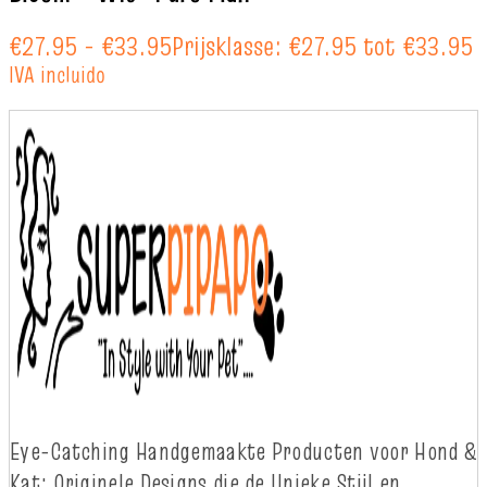
€
27.95
-
€
33.95
Prijsklasse: €27.95 tot €33.95
IVA incluido
Eye-
Catching
Handgemaakte Producten voor Hond &
Kat: Originele Designs die
d
e Unieke Stijl en