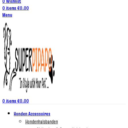
0
Wishlist
0
items
€
0.00
Menu
0
items
€
0.00
Honden Accessoires
Hondenhalsbanden