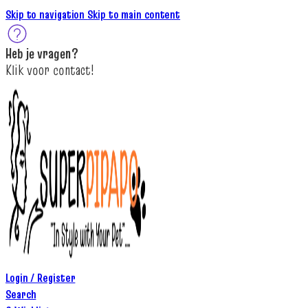
Skip to navigation
Skip to main content
Heb je
vragen
?
K
lik
voor contact
!
Login / Register
Search