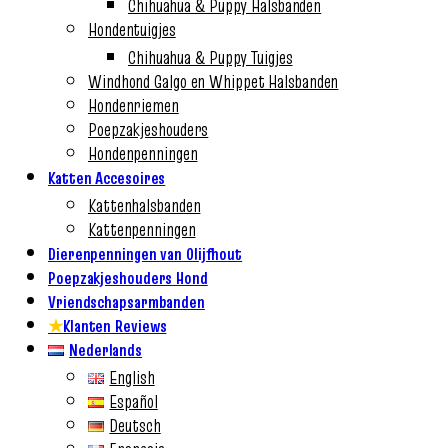
Chihuahua & Puppy Halsbanden
Hondentuigjes
Chihuahua & Puppy Tuigjes
Windhond Galgo en Whippet Halsbanden
Hondenriemen
Poepzakjeshouders
Hondenpenningen
Katten Accesoires
Kattenhalsbanden
Kattenpenningen
Dierenpenningen van Olijfhout
Poepzakjeshouders Hond
Vriendschapsarmbanden
★
Klanten Reviews
Nederlands
English
Español
Deutsch