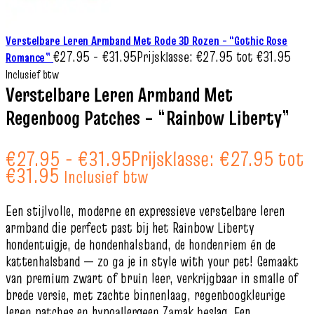
Verstelbare Leren Armband Met Rode 3D Rozen – “Gothic Rose
€
27.95
-
€
31.95
Prijsklasse: €27.95 tot €31.95
Romance”
Inclusief btw
Verstelbare Leren Armband Met
Regenboog Patches – “Rainbow Liberty”
€
27.95
-
€
31.95
Prijsklasse: €27.95 tot
€31.95
Inclusief btw
Een stijlvolle, moderne en expressieve verstelbare leren
armband die perfect past bij het Rainbow Liberty
hondentuigje, de hondenhalsband, de hondenriem én de
kattenhalsband — zo ga je in style with your pet! Gemaakt
van premium zwart of bruin leer, verkrijgbaar in smalle of
brede versie, met zachte binnenlaag, regenboogkleurige
leren patches en hypoallergeen Zamak beslag. Een