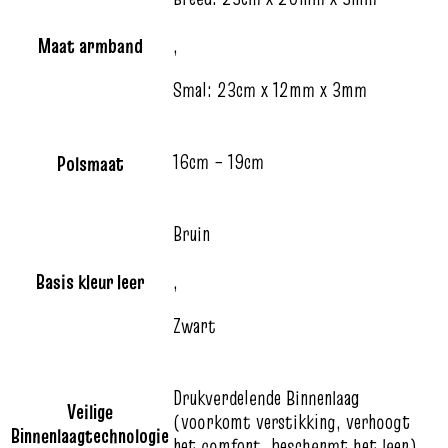
Maat armband
,
Smal: 23cm x 12mm x 3mm
16cm – 19cm
Polsmaat
Bruin
Basis kleur leer
,
Zwart
Drukverdelende Binnenlaag
Veilige
(voorkomt verstikking, verhoogt
Binnenlaagtechnologie
het comfort, beschermt het leer)