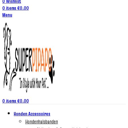
0
Wishlist
0
items
€
0.00
Menu
0
items
€
0.00
Honden Accessoires
Hondenhalsbanden