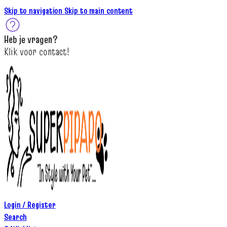
Skip to navigation
Skip to main content
Heb je
vragen
?
K
lik
voor contact
!
Login / Register
Search