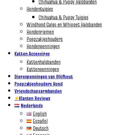
Chihuahua & Puppy Halsbanden
Hondentuigjes
Chihuahua & Puppy Tuigjes
Windhond Galgo en Whippet Halsbanden
Hondenriemen
Poepzakjeshouders
Hondenpenningen
Katten Accesoires
Kattenhalsbanden
Kattenpenningen
Dierenpenningen van Olijfhout
Poepzakjeshouders Hond
Vriendschapsarmbanden
★
Klanten Reviews
Nederlands
English
Español
Deutsch