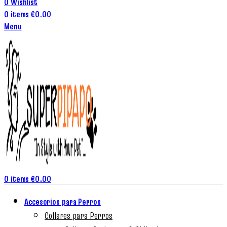
0
Wishlist
0
items
€
0.00
Menu
0
items
€
0.00
Accesorios para Perros
Collares para Perros