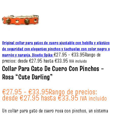
Original collar para gatos de cuero ajustable con hebilla y elástico
de seguridad con elegantes pinchos y tachuelas con color negro o
€
27.95
-
€
33.95
Rango de
marrón y naranja, Diseño Spike
precios: desde €27.95 hasta €33.95
IVA incluido
Collar Para Gato De Cuero Con Pinchos –
Rosa “Cute Darling”
€
27.95
-
€
33.95
Rango de precios:
desde €27.95 hasta €33.95
IVA incluido
Un collar para gato de cuero rosa con pinchos, un sistema