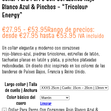
Blanco Azul & Pinchos – “Tricolour
Energy”
€
27.95
-
€
53.95
Rango de precios:
desde €27.95 hasta €53.95
IVA incluido
Un collar elegante y moderno con corazones
rojo‑blanco‑azul, piedras tricolores, estrellas de latón,
tachuelas planas en latón y plata, y pinchos plateadas
redondeadas. Un diseño chic inspirado en los colores de las
banderas de Países Bajos, Francia y Reino Unido.
Largo collar | Talla
de cuello | Anchura
Color básico del
cuero
Limpiar
Collar Para Perro Con Corazones Rojo Blanco Azul &