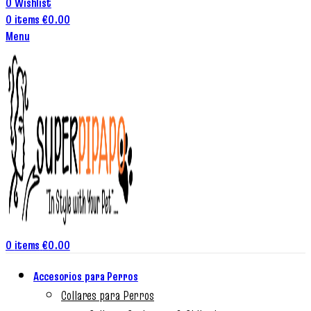
0
Wishlist
0
items
€
0.00
Menu
0
items
€
0.00
Accesorios para Perros
Collares para Perros