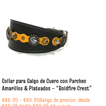
Collar para Galgo de Cuero con Parches
Amarillos & Plateados – “Boldfire Crest”
€
46.95
-
€
49.95
Rango de precios: desde
€46.95 hasta €49.95