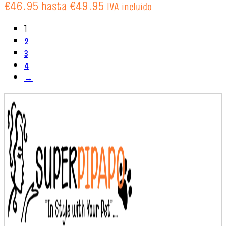
€46.95 hasta €49.95
IVA incluido
1
2
3
4
→