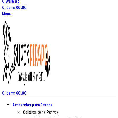
0
Wishlist
0
items
€
0.00
Menu
0
items
€
0.00
Accesorios para Perros
Collares para Perros