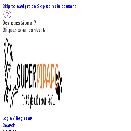
Skip to navigation
Skip to main content
Des
questions ?
C
lique
z
pour
contact
!
Login / Register
Search