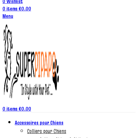
0
Wishlist
0
items
€
0.00
Menu
0
items
€
0.00
Accessoires pour Chiens
Colliers pour Chiens