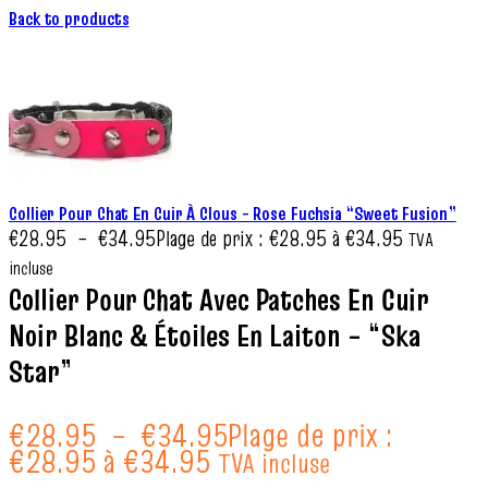
Back to products
Collier Pour Chat En Cuir À Clous – Rose Fuchsia “Sweet Fusion”
€
28.95
–
€
34.95
Plage de prix : €28.95 à €34.95
TVA
incluse
Collier Pour Chat Avec Patches En Cuir
Noir Blanc & Étoiles En Laiton – “Ska
Star”
€
28.95
–
€
34.95
Plage de prix :
€28.95 à €34.95
TVA incluse