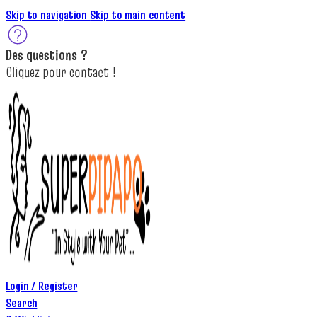
Skip to navigation
Skip to main content
Des
questions ?
C
lique
z
pour
contact
!
Login / Register
Search