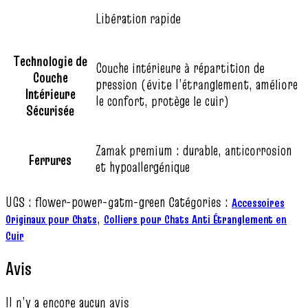
Libération rapide
Technologie de
Couche intérieure à répartition de
Couche
pression (évite l’étranglement, améliore
Intérieure
le confort, protège le cuir)
Sécurisée
Zamak premium : durable, anticorrosion
Ferrures
et hypoallergénique
UGS :
flower-power-gatm-green
Catégories :
Accessoires
,
Originaux pour Chats
Colliers pour Chats Anti Étranglement en
Cuir
Avis
Il n’y a encore aucun avis