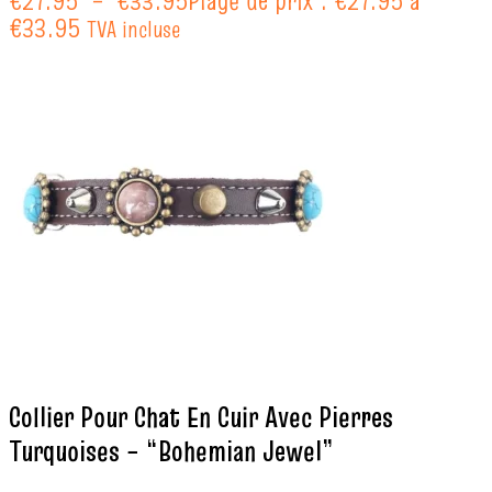
€
27.95
–
€
33.95
Plage de prix : €27.95 à
€33.95
TVA incluse
Collier Pour Chat En Cuir Avec Pierres
Turquoises – “Bohemian Jewel”