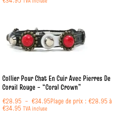
€34.95
TVA incluse
Collier Pour Chat En Cuir Avec Pierres De
Corail Rouge – “Coral Crown”
€
28.95
–
€
34.95
Plage de prix : €28.95 à
€34.95
TVA incluse