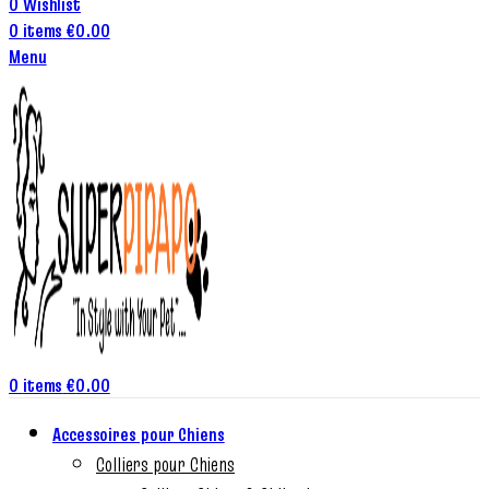
0
Wishlist
0
items
€
0.00
Menu
0
items
€
0.00
Accessoires pour Chiens
Colliers pour Chiens