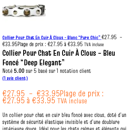
€
27.95
–
Collier Pour Chat En Cuir À Clous – Blanc “Pure Chic”
€
33.95
Plage de prix : €27.95 à €33.95
TVA incluse
Collier Pour Chat En Cuir À Clous – Bleu
Foncé “Deep Elegant”
Noté
5.00
sur 5 basé sur
1
notation client
(
1
avis client)
€
27.95
–
€
33.95
Plage de prix :
€27.95 à €33.95
TVA incluse
Un collier pour chat en cuir bleu foncé avec clous, doté d’un
système de sécurité élastique invisible et d’une doublure
intérieure douce. Idéal pour les chats calmes et élégants qui