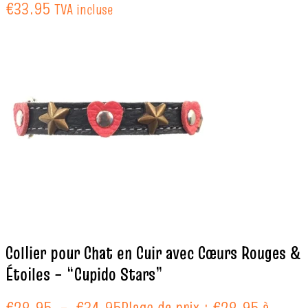
€33.95
TVA incluse
Collier pour Chat en Cuir avec Cœurs Rouges &
Étoiles – “Cupido Stars”
€
28.95
–
€
34.95
Plage de prix : €28.95 à