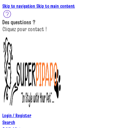
Skip to navigation
Skip to main content
Des
questions ?
C
lique
z
pour
contact
!
Login / Register
Search