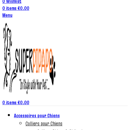
0
Wishlist
0
items
€
0.00
Menu
0
items
€
0.00
Accessoires pour Chiens
Colliers pour Chiens