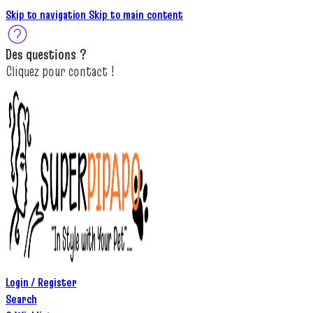
Skip to navigation
Skip to main content
Des
questions ?
C
lique
z
pour
contact
!
Login / Register
Search