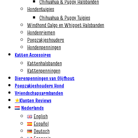
Chihuahua & Puppy Halsbanden
Hondentuigjes
Chihuahua & Puppy Tuigjes
Windhond Galgo en Whippet Halsbanden
Hondenriemen
Poepzakjeshouders
Hondenpenningen
Katten Accesoires
Kattenhalsbanden
Kattenpenningen
Dierenpenningen van Olijfhout
Poepzakjeshouders Hond
Vriendschapsarmbanden
★
Klanten Reviews
Nederlands
English
Español
Deutsch