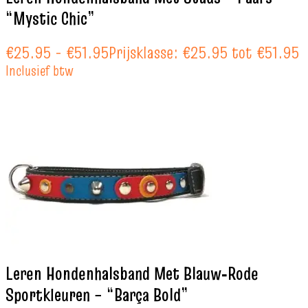
“Mystic Chic”
€
25.95
-
€
51.95
Prijsklasse: €25.95 tot €51.95
Inclusief btw
Leren Hondenhalsband Met Blauw‑Rode
Sportkleuren – “Barça Bold”