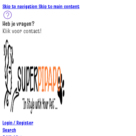
Skip to navigation
Skip to main content
Heb je
vragen
?
K
lik
voor contact
!
Login / Register
Search