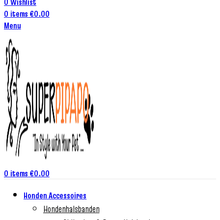
0
Wishlist
0
items
€
0.00
Menu
0
items
€
0.00
Honden Accessoires
Hondenhalsbanden