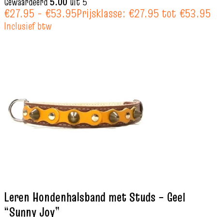
Gewaardeerd
5.00
uit 5
€
27.95
-
€
53.95
Prijsklasse: €27.95 tot €53.95
Inclusief btw
Leren Hondenhalsband met Studs – Geel
“Sunny Joy”