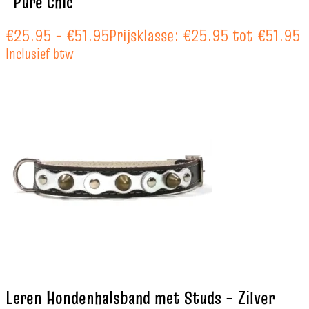
“Pure Chic”
€
25.95
-
€
51.95
Prijsklasse: €25.95 tot €51.95
Inclusief btw
Leren Hondenhalsband met Studs – Zilver