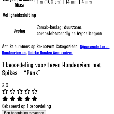
1 m (100 cm) | 14 mm | 4 mm
Dikte
Veiligheidssluiting
Zamak‑beslag: duurzaam,
Beslag
corrosiebestendig en hypoallergeen
Artikelnummer:
spike-cornm
Categorieën:
Bijpassende Leren
,
Hondenriemen
Unieke Honden Accessoires
1 beoordeling voor
Leren Hondenriem met
Spikes – “Punk”
3,0
Gebaseerd op 1 beoordeling
Een beoordeling toevoegen