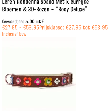
Leren Hondenhalsband Met Kleurrijke
Bloemen & 3D‑Rozen – “Rosy Deluxe”
Gewaardeerd
5.00
uit 5
€
27.95
-
€
53.95
Prijsklasse: €27.95 tot €53.95
Inclusief btw