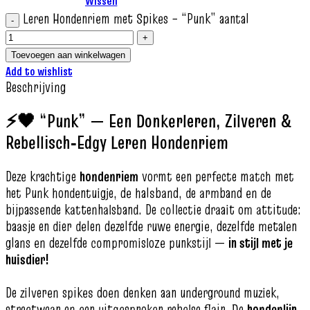
Wissen
Leren Hondenriem met Spikes – “Punk” aantal
Toevoegen aan winkelwagen
Add to wishlist
Beschrijving
⚡🖤 “Punk” — Een Donkerleren, Zilveren &
Rebellisch‑Edgy Leren Hondenriem
Deze krachtige
hondenriem
vormt een perfecte match met
het Punk hondentuigje, de halsband, de armband en de
bijpassende kattenhalsband. De collectie draait om attitude:
baasje en dier delen dezelfde ruwe energie, dezelfde metalen
glans en dezelfde compromisloze punkstijl —
in stijl met je
huisdier!
De zilveren spikes doen denken aan underground muziek,
streetwear en een uitgesproken rebelse flair. De
hondenlijn