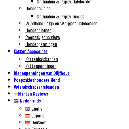
Chihuahua & Puppy Halsbanden
Hondentuigjes
Chihuahua & Puppy Tuigjes
Windhond Galgo en Whippet Halsbanden
Hondenriemen
Poepzakjeshouders
Hondenpenningen
Katten Accesoires
Kattenhalsbanden
Kattenpenningen
Dierenpenningen van Olijfhout
Poepzakjeshouders Hond
Vriendschapsarmbanden
★
Klanten Reviews
Nederlands
English
Español
Deutsch