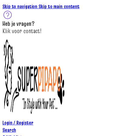
Skip to navigation
Skip to main content
Heb je
vragen
?
K
lik
voor contact
!
Login / Register
Search