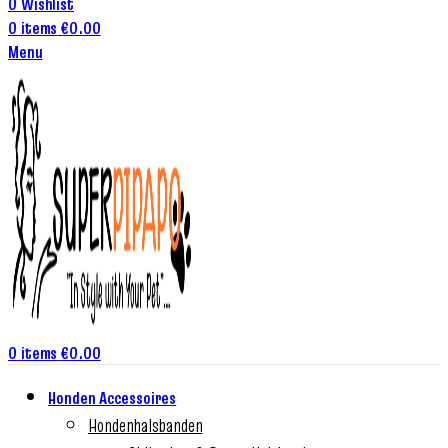
0
Wishlist
0
items
€
0.00
Menu
0
items
€
0.00
Honden Accessoires
Hondenhalsbanden