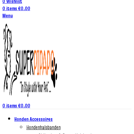
0
Wishlist
0
items
€
0.00
Menu
0
items
€
0.00
Honden Accessoires
Hondenhalsbanden