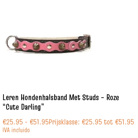
Leren Hondenhalsband Met Studs – Roze
“Cute Darling”
€
25.95
-
€
51.95
Prijsklasse: €25.95 tot €51.95
IVA incluido