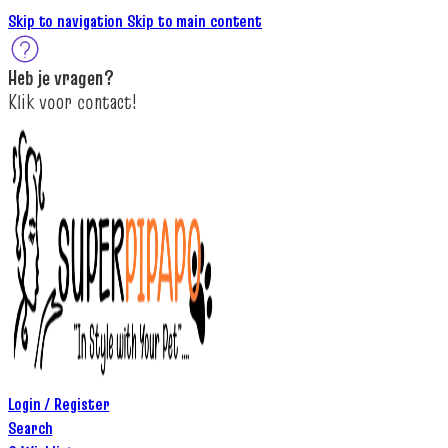
Skip to navigation
Skip to main content
Heb je
vragen
?
K
lik
voor contact
!
Login / Register
Search