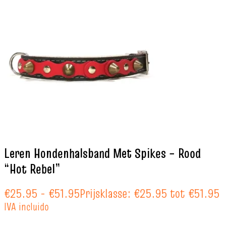
Leren Hondenhalsband Met Spikes – Rood
“Hot Rebel”
€
25.95
-
€
51.95
Prijsklasse: €25.95 tot €51.95
IVA incluido