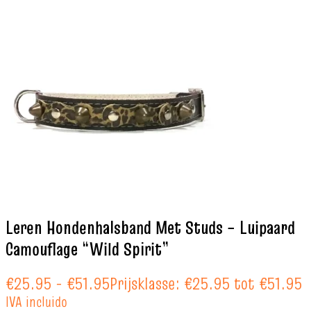
Leren Hondenhalsband Met Studs – Luipaard
Camouflage “Wild Spirit”
€
25.95
-
€
51.95
Prijsklasse: €25.95 tot €51.95
IVA incluido