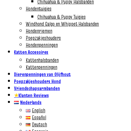
Chihuahua & Puppy Halsbanden
Hondentuigjes
Chihuahua & Puppy Tuigjes
Windhond Galgo en Whippet Halsbanden
Hondenriemen
Poepzakjeshouders
Hondenpenningen
Katten Accesoires
Kattenhalsbanden
Kattenpenningen
Dierenpenningen van Olijfhout
Poepzakjeshouders Hond
Vriendschapsarmbanden
★
Klanten Reviews
Nederlands
English
Español
Deutsch