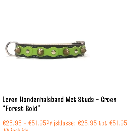
Leren Hondenhalsband Met Studs – Groen
“Forest Bold”
€
25.95
-
€
51.95
Prijsklasse: €25.95 tot €51.95
IVA incluido