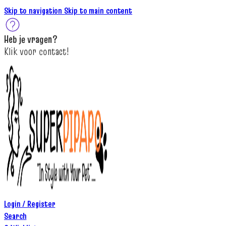
Skip to navigation
Skip to main content
Heb je
vragen
?
K
lik
voor contact
!
Login / Register
Search