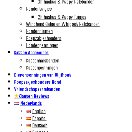
Chihuahua & Puppy Halsbanden
Hondentuigjes
Chihuahua & Puppy Tuigjes
Windhond Galgo en Whippet Halsbanden
Hondenriemen
Poepzakjeshouders
Hondenpenningen
Katten Accesoires
Kattenhalsbanden
Kattenpenningen
Dierenpenningen van Olijfhout
Poepzakjeshouders Hond
Vriendschapsarmbanden
★
Klanten Reviews
Nederlands
English
Español
Deutsch