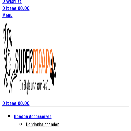
0
Wishlist
0
items
€
0.00
Menu
0
items
€
0.00
Honden Accessoires
Hondenhalsbanden