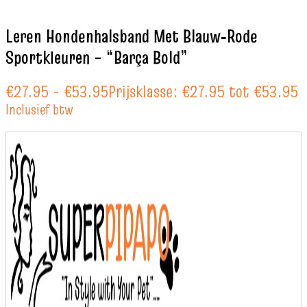
Leren Hondenhalsband Met Blauw‑Rode
Sportkleuren – “Barça Bold”
€
27.95
-
€
53.95
Prijsklasse: €27.95 tot €53.95
Inclusief btw