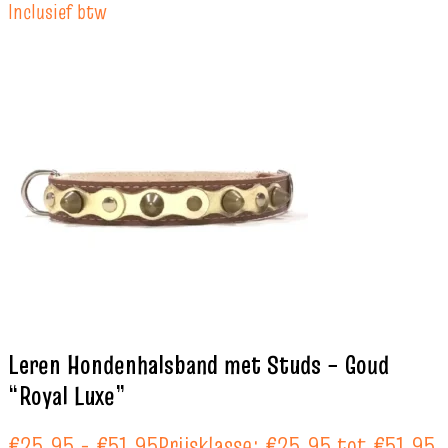
Inclusief btw
Leren Hondenhalsband met Studs – Goud
“Royal Luxe”
€
25.95
-
€
51.95
Prijsklasse: €25.95 tot €51.95