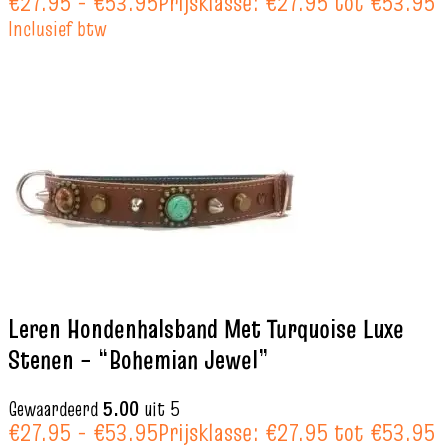
€
27.95
-
€
53.95
Prijsklasse: €27.95 tot €53.95
Inclusief btw
Leren Hondenhalsband Met Turquoise Luxe
Stenen – “Bohemian Jewel”
Gewaardeerd
5.00
uit 5
€
27.95
-
€
53.95
Prijsklasse: €27.95 tot €53.95