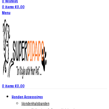
0
Wishlist
0
items
€
0.00
Menu
0
items
€
0.00
Honden Accessoires
Hondenhalsbanden