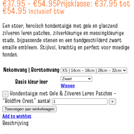
€
37.95
-
€
54.95
Prijsklasse: €37.95 tot
€54.95
Inclusief btw
Een stoer, heroïsch hondentuigje met gele en glanzend
zilveren leren patches, zilverkleurige en messingkleurige
studs, bijpassende stenen en een handgeschilderd zwart
emaille embleem. Stijlvol, krachtig en perfect voor moedige
honden.
Nekomvang | Borstomvang
Basis kleur leer
Wissen
Hondentuigje met Gele & Zilveren Leren Patches –
“Boldfire Crest” aantal
Toevoegen aan winkelwagen
Add to wishlist
Beschrijving