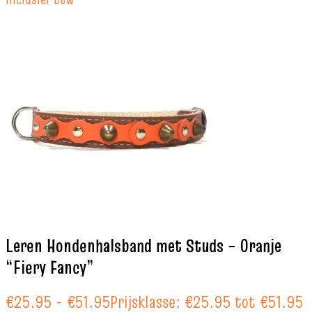
Leren Hondenhalsband met Studs – Oranje
“Fiery Fancy”
€
25.95
-
€
51.95
Prijsklasse: €25.95 tot €51.95