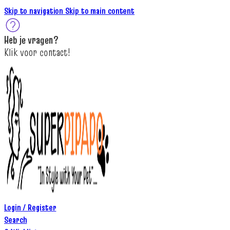
Skip to navigation
Skip to main content
Heb je
vragen
?
K
lik
voor contact
!
Login / Register
Search