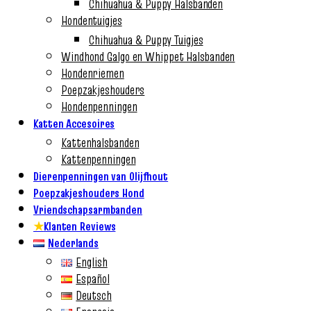
Chihuahua & Puppy Halsbanden
Hondentuigjes
Chihuahua & Puppy Tuigjes
Windhond Galgo en Whippet Halsbanden
Hondenriemen
Poepzakjeshouders
Hondenpenningen
Katten Accesoires
Kattenhalsbanden
Kattenpenningen
Dierenpenningen van Olijfhout
Poepzakjeshouders Hond
Vriendschapsarmbanden
★
Klanten Reviews
Nederlands
English
Español
Deutsch