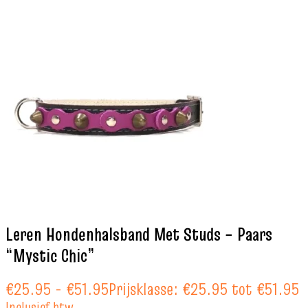
Leren Hondenhalsband Met Studs – Paars
“Mystic Chic”
€
25.95
-
€
51.95
Prijsklasse: €25.95 tot €51.95
Inclusief btw