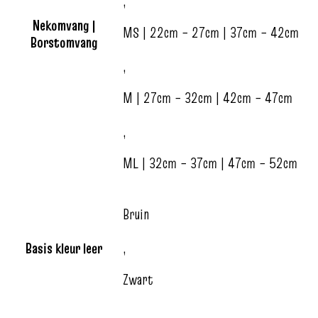
,
Nekomvang |
MS | 22cm – 27cm | 37cm – 42cm
Borstomvang
,
M | 27cm – 32cm | 42cm – 47cm
,
ML | 32cm – 37cm | 47cm – 52cm
Bruin
Basis kleur leer
,
Zwart