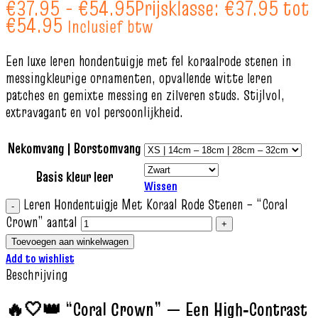
€
37.95
-
€
54.95
Prijsklasse: €37.95 tot
€54.95
Inclusief btw
Een luxe leren hondentuigje met fel koraalrode stenen in
messingkleurige ornamenten, opvallende witte leren
patches en gemixte messing en zilveren studs. Stijlvol,
extravagant en vol persoonlijkheid.
Nekomvang | Borstomvang
Basis kleur leer
Wissen
Leren Hondentuigje Met Koraal Rode Stenen – “Coral
Crown” aantal
Toevoegen aan winkelwagen
Add to wishlist
Beschrijving
🔥🤍👑 “Coral Crown” — Een High‑Contrast