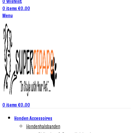
0
Wishlist
0
items
€
0.00
Menu
0
items
€
0.00
Honden Accessoires
Hondenhalsbanden