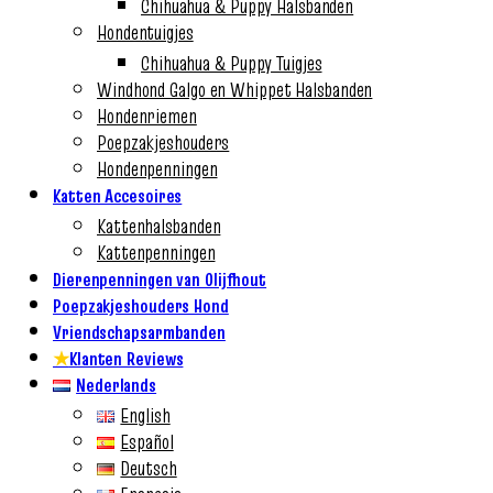
Chihuahua & Puppy Halsbanden
Hondentuigjes
Chihuahua & Puppy Tuigjes
Windhond Galgo en Whippet Halsbanden
Hondenriemen
Poepzakjeshouders
Hondenpenningen
Katten Accesoires
Kattenhalsbanden
Kattenpenningen
Dierenpenningen van Olijfhout
Poepzakjeshouders Hond
Vriendschapsarmbanden
★
Klanten Reviews
Nederlands
English
Español
Deutsch