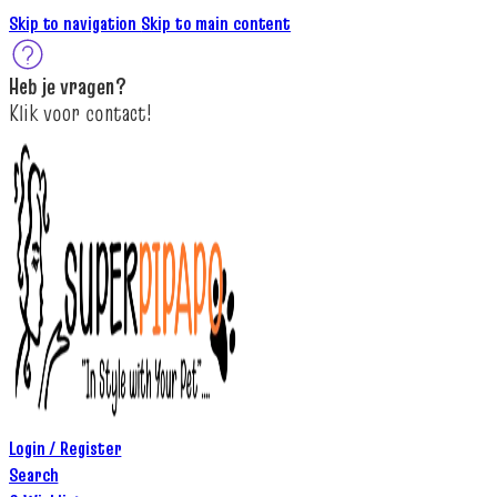
Skip to navigation
Skip to main content
Heb je
vragen
?
K
lik
voor contact
!
Login / Register
Search