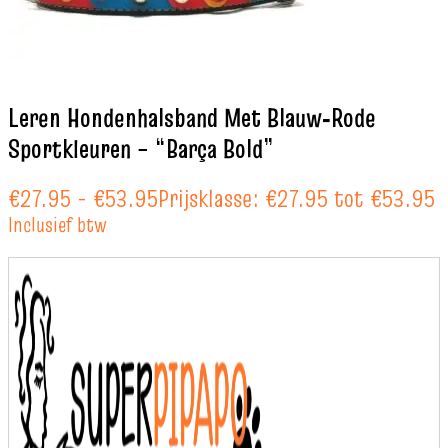
Leren Hondenhalsband Met Blauw‑Rode
Sportkleuren – “Barça Bold”
€
27.95
-
€
53.95
Prijsklasse: €27.95 tot €53.95
Inclusief btw