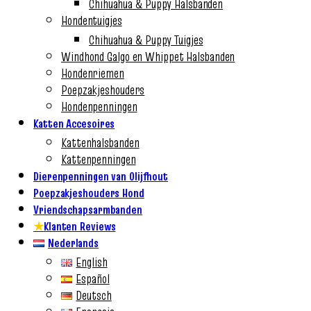
Chihuahua & Puppy Halsbanden
Hondentuigjes
Chihuahua & Puppy Tuigjes
Windhond Galgo en Whippet Halsbanden
Hondenriemen
Poepzakjeshouders
Hondenpenningen
Katten Accesoires
Kattenhalsbanden
Kattenpenningen
Dierenpenningen van Olijfhout
Poepzakjeshouders Hond
Vriendschapsarmbanden
★
Klanten Reviews
Nederlands
English
Español
Deutsch