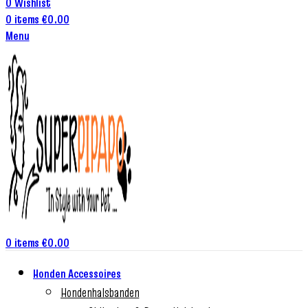
0
Wishlist
0
items
€
0.00
Menu
0
items
€
0.00
Honden Accessoires
Hondenhalsbanden