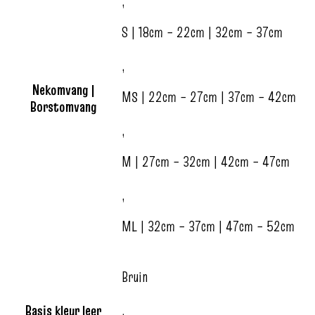
,
S | 18cm – 22cm | 32cm – 37cm
,
Nekomvang |
MS | 22cm – 27cm | 37cm – 42cm
Borstomvang
,
M | 27cm – 32cm | 42cm – 47cm
,
ML | 32cm – 37cm | 47cm – 52cm
Bruin
Basis kleur leer
,