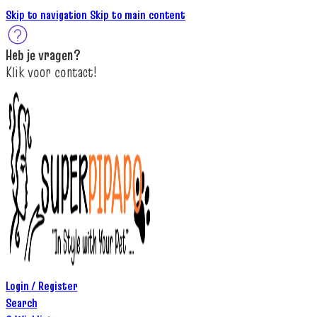
Skip to navigation
Skip to main content
Heb je
vragen
?
K
lik
voor contact
!
Login / Register
Search