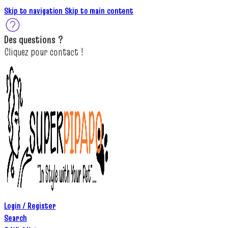
Skip to navigation
Skip to main content
Des
questions ?
C
lique
z
pour
contact
!
Login / Register
Search