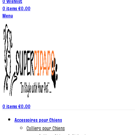
0
Wishlist
0
items
€
0.00
Menu
0
items
€
0.00
Accessoires pour Chiens
Colliers pour Chiens