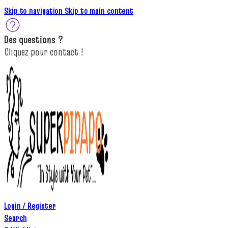
Skip to navigation
Skip to main content
Des
questions ?
C
lique
z
pour
contact
!
Login / Register
Search