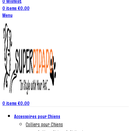
0
Wishlist
0
items
€
0.00
Menu
0
items
€
0.00
Accessoires pour Chiens
Colliers pour Chiens