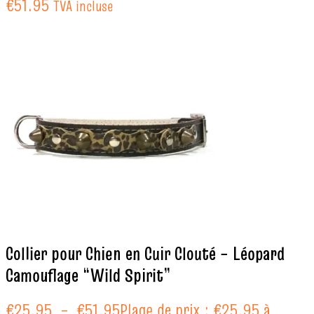
€51.95
TVA incluse
Collier pour Chien en Cuir Clouté – Léopard
Camouflage “Wild Spirit”
€
25.95
–
€
51.95
Plage de prix : €25.95 à