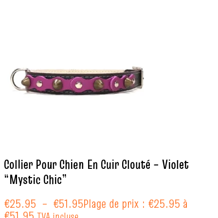
Collier Pour Chien En Cuir Clouté – Violet
“Mystic Chic”
€
25.95
–
€
51.95
Plage de prix : €25.95 à
€51.95
TVA incluse