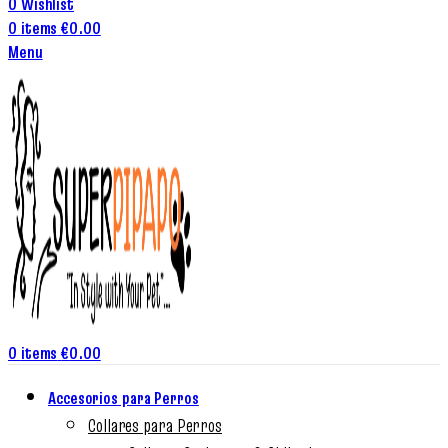
0
Wishlist
0
items
€
0.00
Menu
0
items
€
0.00
Accesorios para Perros
Collares para Perros