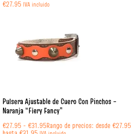
€
27.95
IVA incluido
Pulsera Ajustable de Cuero Con Pinchos –
Naranja “Fiery Fancy”
€
27.95
-
€
31.95
Rango de precios: desde €27.95
hasta €31.95
IVA incluido