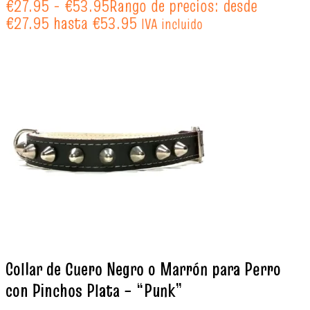
€
27.95
-
€
53.95
Rango de precios: desde
€27.95 hasta €53.95
IVA incluido
Collar de Cuero Negro o Marrón para Perro
con Pinchos Plata – “Punk”