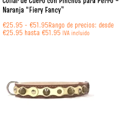
Collar de Cuero con Pinchos para Perro –
Naranja “Fiery Fancy”
€
25.95
-
€
51.95
Rango de precios: desde
€25.95 hasta €51.95
IVA incluido