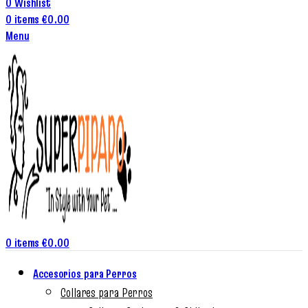
0
Wishlist
0
items
€
0.00
Menu
0
items
€
0.00
Accesorios para Perros
Collares para Perros