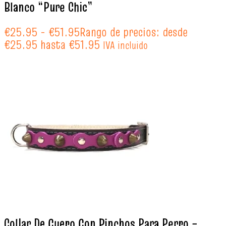
Blanco “Pure Chic”
€
25.95
-
€
51.95
Rango de precios: desde
€25.95 hasta €51.95
IVA incluido
Collar De Cuero Con Pinchos Para Perro –