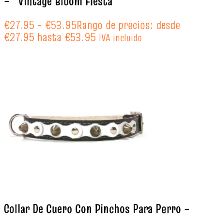
– “Vintage Bloom Fiesta”
€
27.95
-
€
53.95
Rango de precios: desde
€27.95 hasta €53.95
IVA incluido
Collar De Cuero Con Pinchos Para Perro –