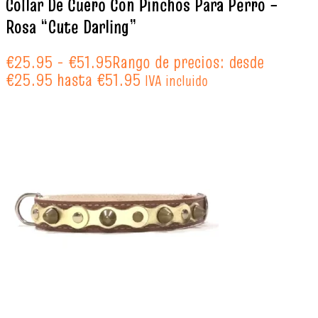
Collar De Cuero Con Pinchos Para Perro –
Rosa “Cute Darling”
€
25.95
-
€
51.95
Rango de precios: desde
€25.95 hasta €51.95
IVA incluido