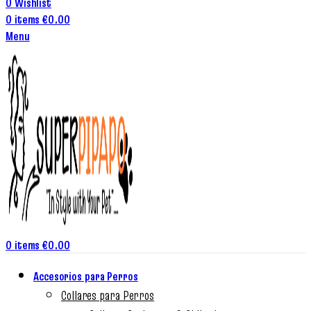
0
Wishlist
0
items
€
0.00
Menu
0
items
€
0.00
Accesorios para Perros
Collares para Perros