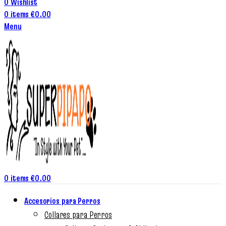
0
Wishlist
0
items
€
0.00
Menu
0
items
€
0.00
Accesorios para Perros
Collares para Perros