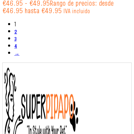
€
46.95
-
€
49.95
Rango de precios: desde
€46.95 hasta €49.95
IVA incluido
1
2
3
4
→