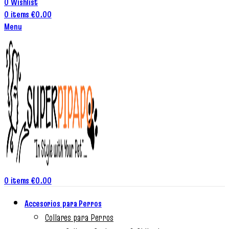
0
Wishlist
0
items
€
0.00
Menu
0
items
€
0.00
Accesorios para Perros
Collares para Perros