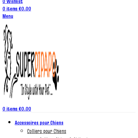
0
Wishlist
0
items
€
0.00
Menu
0
items
€
0.00
Accessoires pour Chiens
Colliers pour Chiens