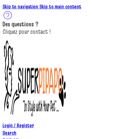
Skip to navigation
Skip to main content
Des
questions ?
C
lique
z
pour
contact
!
Login / Register
Search