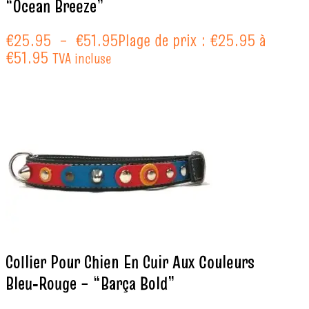
“Ocean Breeze”
€
25.95
–
€
51.95
Plage de prix : €25.95 à
€51.95
TVA incluse
Collier Pour Chien En Cuir Aux Couleurs
Bleu‑Rouge – “Barça Bold”