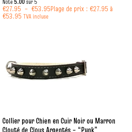
Note
5.00
sur 5
€
27.95
–
€
53.95
Plage de prix : €27.95 à
€53.95
TVA incluse
Collier pour Chien en Cuir Noir ou Marron
Clouté de Clous Argentés – “Punk”