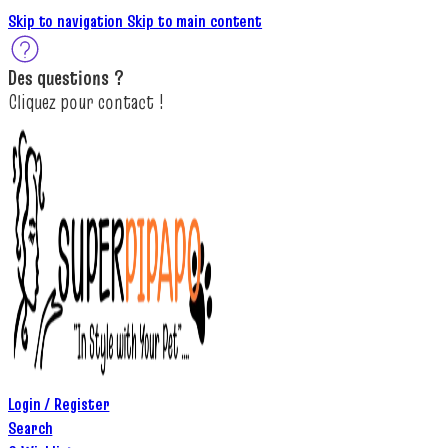
Skip to navigation
Skip to main content
Des
questions ?
C
lique
z
pour
contact
!
Login / Register
Search