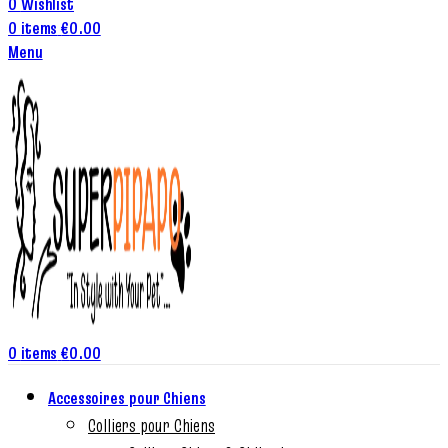
0
Wishlist
0
items
€
0.00
Menu
0
items
€
0.00
Accessoires pour Chiens
Colliers pour Chiens