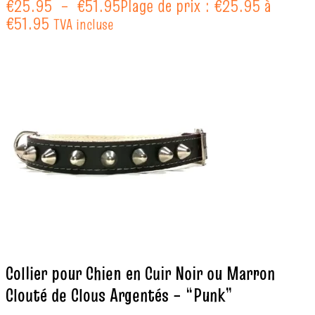
€
25.95
–
€
51.95
Plage de prix : €25.95 à
€51.95
TVA incluse
Collier pour Chien en Cuir Noir ou Marron
Clouté de Clous Argentés – “Punk”