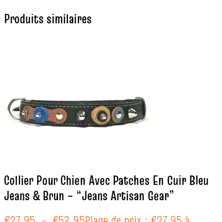
Produits similaires
Collier Pour Chien Avec Patches En Cuir Bleu
Jeans & Brun – “Jeans Artisan Gear”
€
27.95
–
€
53.95
Plage de prix : €27.95 à