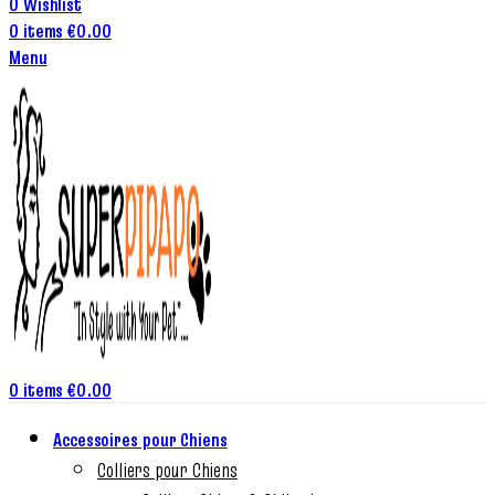
0
Wishlist
0
items
€
0.00
Menu
0
items
€
0.00
Accessoires pour Chiens
Colliers pour Chiens