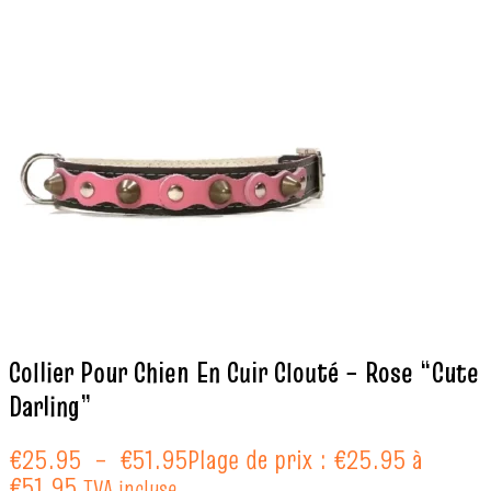
Collier Pour Chien En Cuir Clouté – Rose “Cute
Darling”
€
25.95
–
€
51.95
Plage de prix : €25.95 à
€51.95
TVA incluse