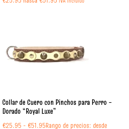
€25.95 hasta €51.95
IVA incluido
Collar de Cuero con Pinchos para Perro –
Dorado “Royal Luxe”
€
25.95
-
€
51.95
Rango de precios: desde