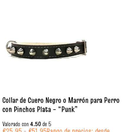
Collar de Cuero Negro o Marrón para Perro
con Pinchos Plata – “Punk”
Valorado con
4.50
de 5
€
25.95
-
€
51.95
Rango de precios: desde