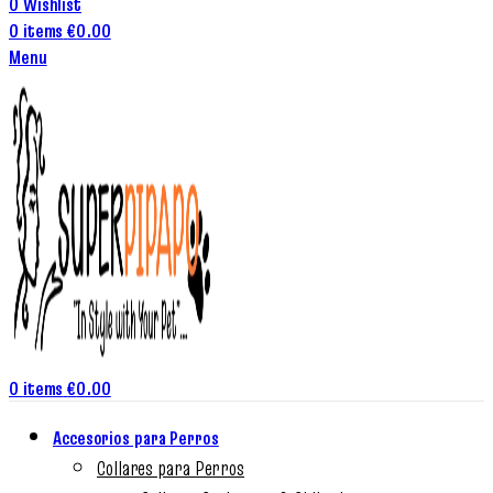
0
Wishlist
0
items
€
0.00
Menu
0
items
€
0.00
Accesorios para Perros
Collares para Perros