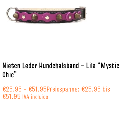
Nieten Leder Hundehalsband – Lila “Mystic
Chic”
€
25.95
–
€
51.95
Preisspanne: €25.95 bis
€51.95
IVA incluido