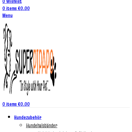
0
Wishlist
0
items
€
0.00
Menu
0
items
€
0.00
Hundezubehör
Hundehalsbänder