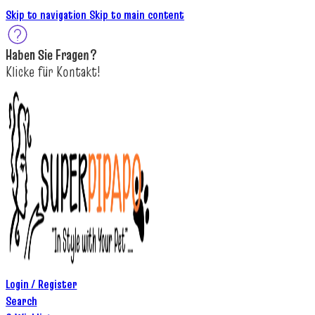
Skip to navigation
Skip to main content
Haben Sie
Fragen
?
K
licke
für
Kontakt!
Login / Register
Search