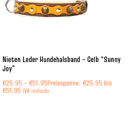
Nieten Leder Hundehalsband – Gelb “Sunny
Joy”
€
25.95
–
€
51.95
Preisspanne: €25.95 bis
€51.95
IVA incluido