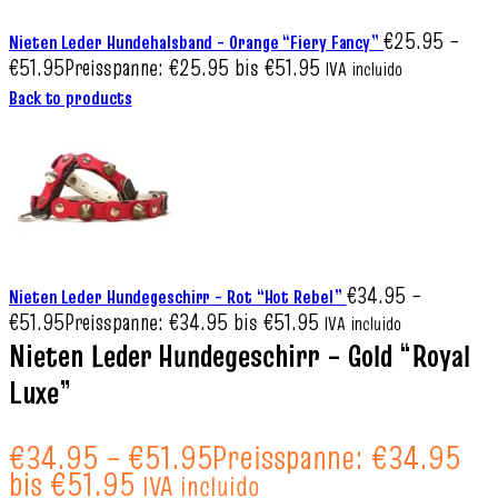
€
25.95
–
Nieten Leder Hundehalsband – Orange “Fiery Fancy”
€
51.95
Preisspanne: €25.95 bis €51.95
IVA incluido
Back to products
€
34.95
–
Nieten Leder Hundegeschirr – Rot “Hot Rebel”
€
51.95
Preisspanne: €34.95 bis €51.95
IVA incluido
Nieten Leder Hundegeschirr – Gold “Royal
Luxe”
€
34.95
–
€
51.95
Preisspanne: €34.95
bis €51.95
IVA incluido