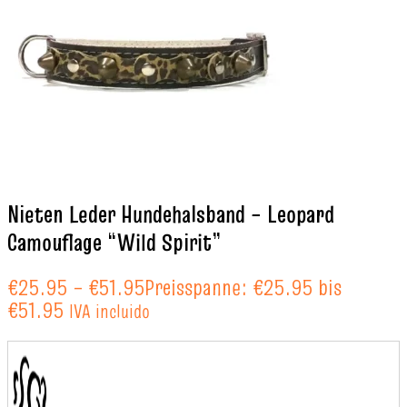
Nieten Leder Hundehalsband – Leopard
Camouflage “Wild Spirit”
€
25.95
–
€
51.95
Preisspanne: €25.95 bis
€51.95
IVA incluido