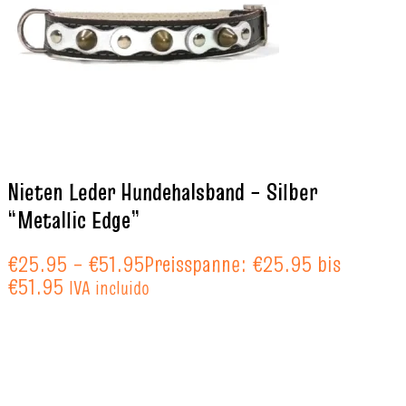
Nieten Leder Hundehalsband – Silber
“Metallic Edge”
€
25.95
–
€
51.95
Preisspanne: €25.95 bis
€51.95
IVA incluido