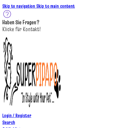
Skip to navigation
Skip to main content
Haben Sie
Fragen
?
K
licke
für
Kontakt!
Login / Register
Search