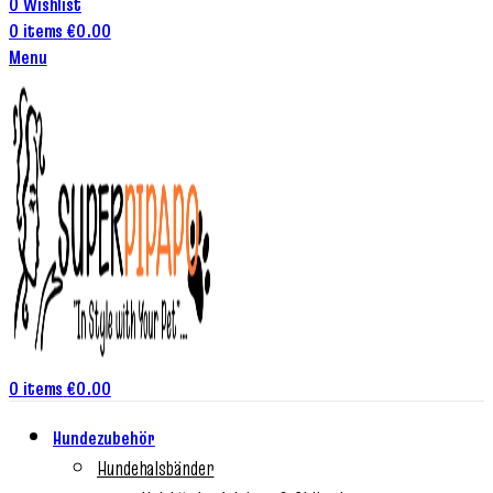
0
Wishlist
0
items
€
0.00
Menu
0
items
€
0.00
Hundezubehör
Hundehalsbänder