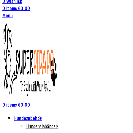
0
Wishlist
0
items
€
0.00
Menu
0
items
€
0.00
Hundezubehör
Hundehalsbänder