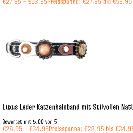
€
27.95
–
€
53.95
Preisspanne: €27.95 bis €53.95
Luxus Leder Katzenhalsband mit Stilvollen Na
Bewertet mit
5.00
von 5
€
28.95
–
€
34.95
Preisspanne: €28.95 bis €34.9