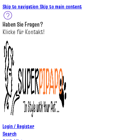
Skip to navigation
Skip to main content
Haben Sie
Fragen
?
K
licke
für
Kontakt!
Login / Register
Search