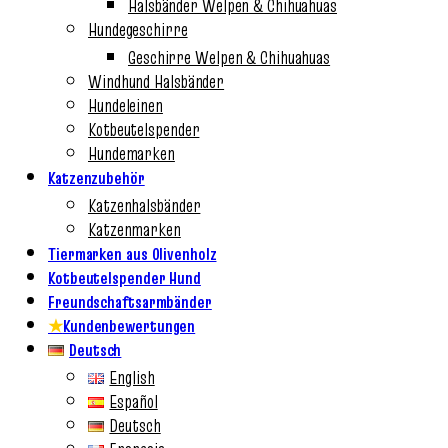
Halsbänder Welpen & Chihuahuas
Hundegeschirre
Geschirre Welpen & Chihuahuas
Windhund Halsbänder
Hundeleinen
Kotbeutelspender
Hundemarken
Katzenzubehör
Katzenhalsbänder
Katzenmarken
Tiermarken aus Olivenholz
Kotbeutelspender Hund
Freundschaftsarmbänder
★
Kundenbewertungen
Deutsch
English
Español
Deutsch