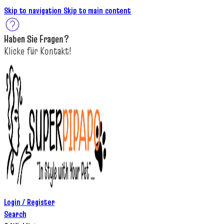
Skip to navigation
Skip to main content
Haben Sie
Fragen
?
K
licke
für
Kontakt!
Login / Register
Search