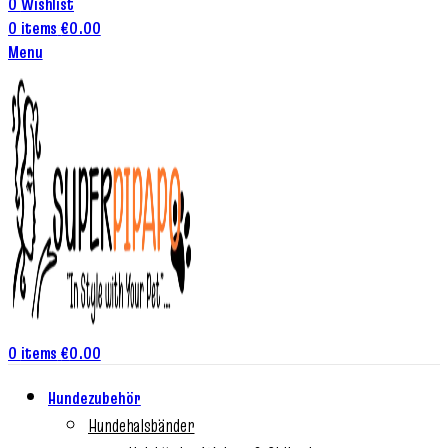
0
Wishlist
0
items
€
0.00
Menu
0
items
€
0.00
Hundezubehör
Hundehalsbänder