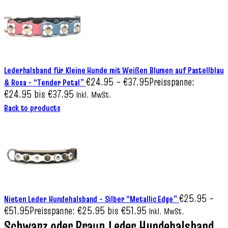
Lederhalsband für Kleine Hunde mit Weißen Blumen auf Pastellblau
€
24.95
–
€
37.95
Preisspanne:
& Rosa – “Tender Petal”
€24.95 bis €37.95
Inkl. MwSt.
Back to products
€
25.95
–
Nieten Leder Hundehalsband – Silber “Metallic Edge”
€
51.95
Preisspanne: €25.95 bis €51.95
Inkl. MwSt.
Schwarz oder Braun Leder Hundehalsband