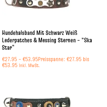
Hundehalsband Mit Schwarz Weiß
Lederpatches & Messing Sternen – “Ska
Star”
€
27.95
–
€
53.95
Preisspanne: €27.95 bis
€53.95
Inkl. MwSt.