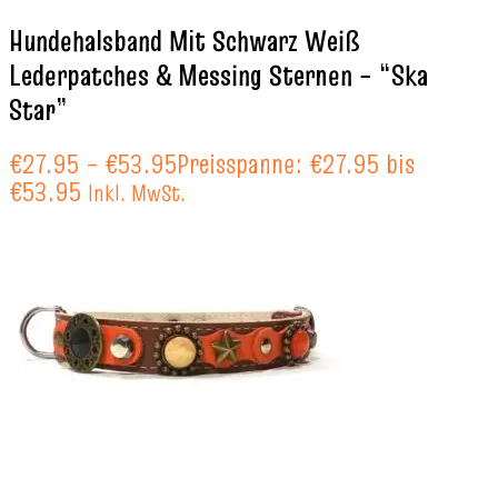
Hundehalsband Mit Schwarz Weiß
Lederpatches & Messing Sternen – “Ska
Star”
€
27.95
–
€
53.95
Preisspanne: €27.95 bis
€53.95
Inkl. MwSt.