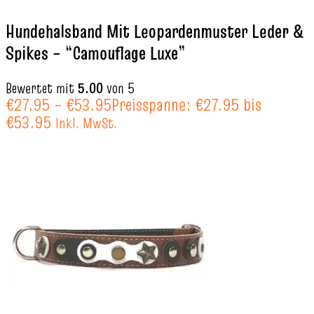
Hundehalsband Mit Leopardenmuster Leder &
Spikes – “Camouflage Luxe”
Bewertet mit
5.00
von 5
€
27.95
–
€
53.95
Preisspanne: €27.95 bis
€53.95
Inkl. MwSt.