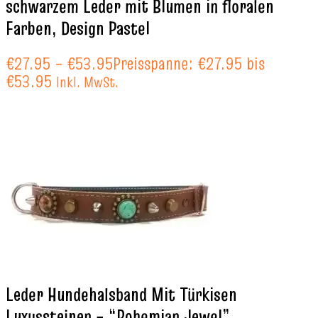
schwarzem Leder mit Blumen in floralen
Farben, Design Pastel
€
27.95
–
€
53.95
Preisspanne: €27.95 bis
€53.95
Inkl. MwSt.
Leder Hundehalsband Mit Türkisen
Luxussteinen – “Bohemian Jewel”