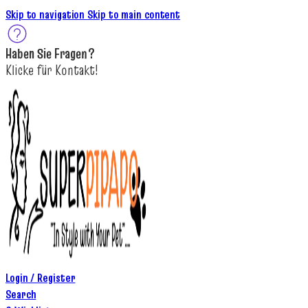
Skip to navigation
Skip to main content
Haben Sie
Fragen
?
K
licke
für
Kontakt!
Login / Register
Search