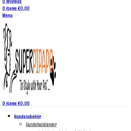
0
Wishlist
0
items
€
0.00
Menu
0
items
€
0.00
Hundezubehör
Hundehalsbänder